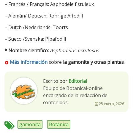
– Francés / Français: Asphodèle fistuleux
– Alemán/ Deutsch: Röhrige Affodill
– Dutch /Nederlands: Toorts
– Sueco /Svenska: Pipafodill
* Nombre científico:
Asphodelus fistulosus
Más información
sobre
la gamonita y otras plantas
.
Escrito por
Editorial
Equipo de Botanical-online
encargado de la redacción de
contenidos
25 enero, 2026
gamonita
Botánica