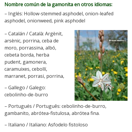
Nombre común de la gamonita en otros idiomas:
– Inglés: Hollow-stemmed asphodel, onion-leafed
asphodel, onionweed, pink asphodel
– Catalán / Català: Argènit,
arsènic, porrina, ceba de
moro, porrassina, albó,
cebeta borda, herba
pudent, gamonera,
caramuixes, cebollí,
marranet, porrasi, porrina,
– Gallego / Galego:
cebolinho-de-burro
– Portugués / Português: cebolinho-de-burro,
gambanito, abrótea-fistulosa, abrótea fina.
– Italiano / Italiano: Asfodelo fistoloso