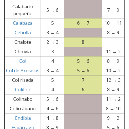
Calabacín
5 → 6
7 → 9
pequeño
Calabaza
5
6 → 7
10 → 11
Cebolla
3 → 4
8 → 9
Chalote
2 → 3
8
Chirivía
3
11 → 2
Col
4
5 → 6
8 → 9
Col de Bruselas
3 → 4
5 → 6
10 → 2
Col rizada
5
7
12 → 3
Coliflor
4
6
8 → 9
Colinabo
5 → 6
11 → 2
Colirrábano
4 → 6
8 → 10
Endibia
4 → 8
9 → 2
Espárrago
8 → 9
5 → 6