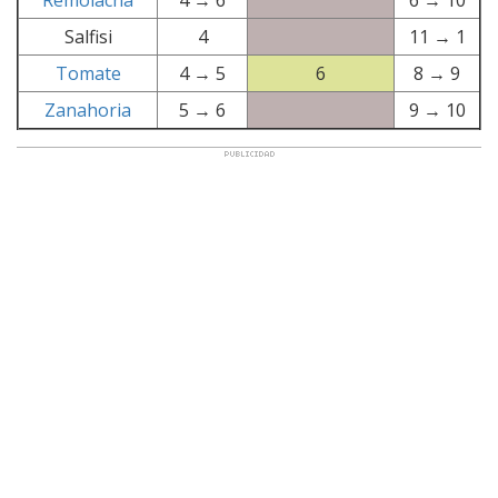
Remolacha
4 → 6
6 → 10
Salfisi
4
11 → 1
Tomate
4 → 5
6
8 → 9
Zanahoria
5 → 6
9 → 10