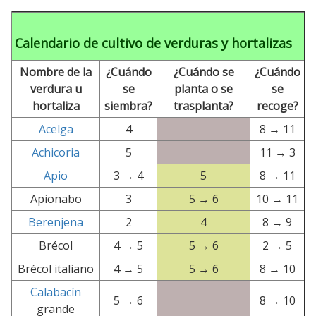
Calendario de cultivo de verduras y hortalizas
Nombre de la
¿Cuándo
¿Cuándo se
¿Cuándo
verdura u
se
planta o se
se
hortaliza
siembra?
trasplanta?
recoge?
Acelga
4
8 → 11
Achicoria
5
11 → 3
Apio
3 → 4
5
8 → 11
Apionabo
3
5 → 6
10 → 11
Berenjena
2
4
8 → 9
Brécol
4 → 5
5 → 6
2 → 5
Brécol italiano
4 → 5
5 → 6
8 → 10
Calabacín
5 → 6
8 → 10
grande