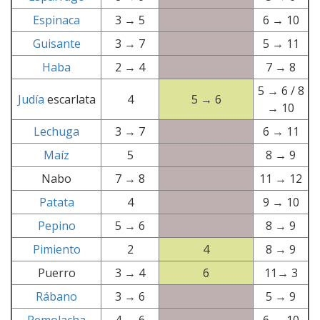
Espinaca
3 → 5
6 → 10
Guisante
3 → 7
5 → 11
Haba
2 → 4
7 → 8
5 → 6 / 8
Judía
escarlata
4
5 → 6
→ 10
Lechuga
3 → 7
6 → 11
Maíz
5
8 → 9
Nabo
7 → 8
11 → 12
Patata
4
9 → 10
Pepino
5 → 6
8 → 9
Pimiento
2
4
8 → 9
Puerro
3 → 4
6
11→ 3
Rábano
3 → 6
5 → 9