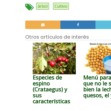
árbol
Cultivo
Otros artículos de interés
Especies de
Menú para
espino
que no le 
(Crataegus) y
bien la lec
sus
quesos, el
características