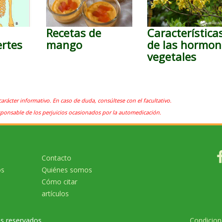
Recetas de
Característica
ertes
mango
de las hormon
vegetales
carácter informativo. En caso de duda, consúltese con el facultativo.
sponsable de los perjuicios ocasionados por la automedicación.
Contacto
os
Quiénes somos
Cómo citar
artículos
os reservados
Condicion