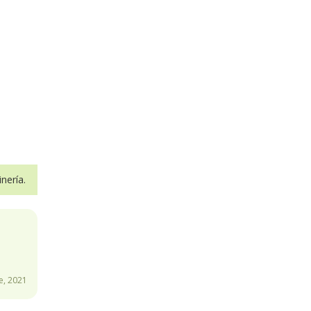
nería.
e, 2021