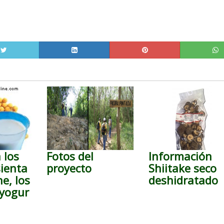
 los
Fotos del
Información
sienta
proyecto
Shiitake seco
he, los
deshidratado
 yogur