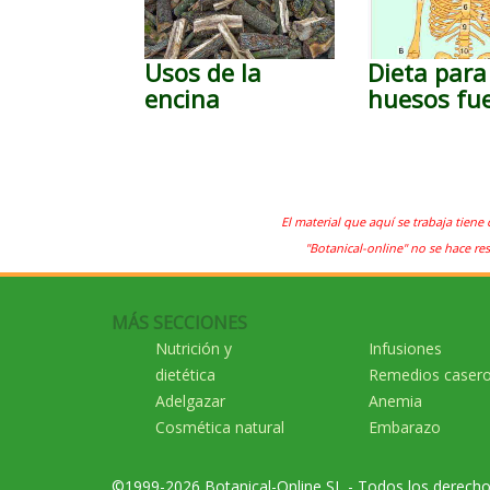
Usos de la
Dieta para
encina
huesos fu
El material que aquí se trabaja tiene 
"Botanical-online" no se hace re
MÁS SECCIONES
Nutrición y
Infusiones
dietética
Remedios caser
Adelgazar
Anemia
Cosmética natural
Embarazo
©1999-2026 Botanical-Online SL - Todos los derech