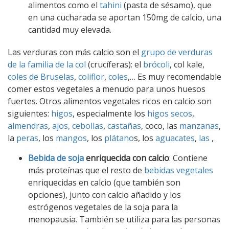
alimentos como el
tahini
(pasta de sésamo), que
en una cucharada se aportan 150mg de calcio, una
cantidad muy elevada.
Las verduras con más calcio son el
grupo de verduras
de la familia de la col
(crucíferas): el
brócoli
, col kale,
coles de Bruselas
,
coliflor
,
coles
,… Es muy recomendable
comer estos vegetales a menudo para unos huesos
fuertes. Otros alimentos vegetales ricos en calcio son
siguientes:
higos
, especialmente los
higos secos
,
almendras
,
ajos,
cebollas
,
castañas
, coco, las
manzanas
,
la
peras
, los
mangos
, los
plátano
s, los
aguacates
,
las
,
Bebida de soja
enriquecida con calcio
: Contiene
más proteínas que el resto de
bebidas vegetales
enriquecidas en calcio (que también son
opciones), junto con calcio añadido y los
estrógenos vegetales de la soja para la
menopausia. También se utiliza para las personas