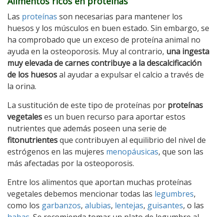
Alimentos ricos en proteínas
Las
proteínas
son necesarias para mantener los
huesos y los músculos en buen estado. Sin embargo, se
ha comprobado que un exceso de proteína animal no
ayuda en la osteoporosis. Muy al contrario,
una ingesta
muy elevada de carnes contribuye a la descalcificación
de los huesos
al ayudar a expulsar el calcio a través de
la orina.
La sustitución de este tipo de proteínas por
proteínas
vegetales
es un buen recurso para aportar estos
nutrientes que además poseen una serie de
fitonutrientes
que contribuyen al equilibrio del nivel de
estrógenos en las mujeres
menopáusicas
, que son las
más afectadas por la osteoporosis.
Entre los alimentos que aportan muchas proteínas
vegetales debemos mencionar todas las
legumbres
,
como los
garbanzos
,
alubias
,
lentejas
,
guisantes
, o las
habas
. Se recomienda tomar un plato de legumbre al