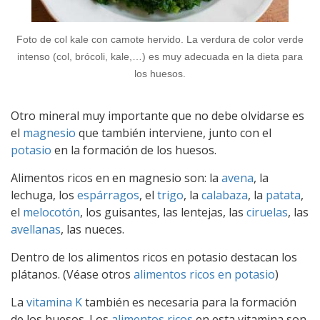
Foto de col kale con camote hervido. La verdura de color verde
intenso (col, brócoli, kale,…) es muy adecuada en la dieta para
los huesos.
Otro mineral muy importante que no debe olvidarse es
el
magnesio
que también interviene, junto con el
potasio
en la formación de los huesos.
Alimentos ricos en en magnesio son: la
avena
, la
lechuga, los
espárragos
, el
trigo
, la
calabaza
, la
patata
,
el
melocotón
, los guisantes, las lentejas, las
ciruelas
, las
avellanas
, las nueces.
Dentro de los alimentos ricos en potasio destacan los
plátanos. (Véase otros
alimentos ricos en potasio
)
La
vitamina K
también es necesaria para la formación
de los huesos. Los
alimentos ricos
en esta vitamina son