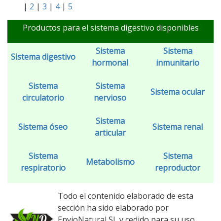
|
2
|
3
|
4
|
5
Productos para el sistema digestivo disponibles
Sistema
Sistema
Sistema digestivo
hormonal
inmunitario
Sistema
Sistema
Sistema ocular
circulatorio
nervioso
Sistema
Sistema óseo
Sistema renal
articular
Sistema
Sistema
Metabolismo
respiratorio
reproductor
Todo el contenido elaborado de esta
sección ha sido elaborado por
EnvioNatural SL y cedido para su uso