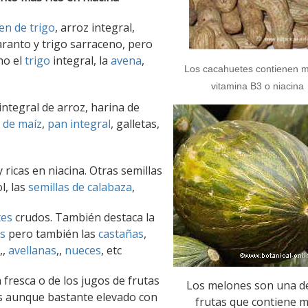
n de trigo
, arroz integral,
aranto y trigo sarraceno, pero
mo el
trigo
integral, la
avena
,
Los cacahuetes contienen 
vitamina B3 o niacina
integral de arroz, harina de
 de maíz
,
pan integral
, galletas,
ricas en niacina. Otras semillas
l, las
semillas de calabaza
,
tes
crudos. También destaca la
s
pero también las
castañas
,
,,
avellanas
,,
nueces
, etc
a fresca o de los jugos de frutas
Los melones son una de
es aunque bastante elevado con
frutas que contiene 