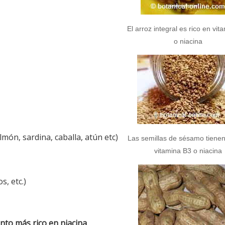
El arroz integral es rico en vit
o niacina
lmón, sardina, caballa, atún etc)
Las semillas de sésamo tiene
vitamina B3 o niacina
os, etc.)
nto más rico en niacina