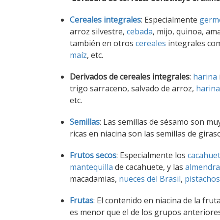
Cereales integrales
: Especialmente
germe
arroz silvestre,
cebada
, mijo, quinoa, am
también en otros
cereales
integrales co
maíz
, etc.
Derivados de cereales integrales
:
harina
trigo sarraceno, salvado de arroz,
harina
etc.
Semillas
: Las semillas de sésamo son muy 
ricas en niacina son las semillas de giraso
Frutos secos
: Especialmente los
cacahue
mantequilla
de cacahuete, y las
almendra
macadamias,
nueces del Brasil
,
pistachos
Frutas
: El contenido en niacina de la frut
es menor que el de los grupos anterior