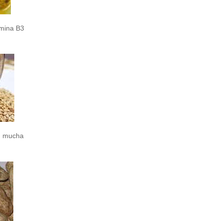
amina B3
n mucha