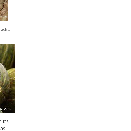
mucha
 las
más