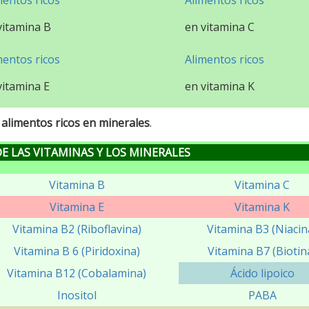
mentos ricos
Alimentos ricos
vitamina B
en vitamina C
mentos ricos
Alimentos ricos
vitamina E
en vitamina K
s alimentos ricos en minerales
.
E LAS VITAMINAS Y LOS MINERALES
Vitamina B
Vitamina C
Vitamina E
Vitamina K
Vitamina B2 (Riboflavina)
Vitamina B3 (Niacin
Vitamina B 6 (Piridoxina)
Vitamina B7 (Biotin
Vitamina B12 (Cobalamina)
Ácido lipoico
Inositol
PABA