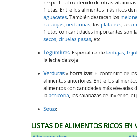
respecto al contenido de otras vitaminas
frutas. Entre los alimentos más ricos de
aguacates
. También destacan los
melon
naranjas
,
nectarinas
, los
plátanos
, las
ce
frutos con cantidades importantes son la
secos
,
ciruelas pasas
, etc
Legumbres
: Especialmente
lentejas,
frijo
la leche de soja
Verduras
y
hortalizas
: El contenido de l
alimentos anteriores. Entre los aliment
alimentos con cantidades más elevadas d
la
achicoria
, las calabazas de invierno, el
Setas
:
LISTAS DE ALIMENTOS RICOS EN 