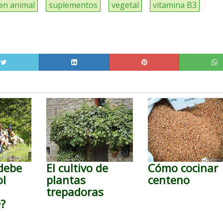
en animal
suplementos
vegetal
vitamina B3
debe
El cultivo de
Cómo cocinar
ol
plantas
centeno
trepadoras
D?