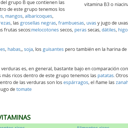
 del grupo B que contienen las
vitamina B3 o niacin
ntro de este grupo tenemos los
es
,
mangos
,
albaricoques
,
rezas
, las
grosellas negras
,
frambuesas
,
uvas
y jugo de uvas
s frutas secos:
melocotones
secos,
peras
secas,
dátiles
,
higo
les
,
habas
,,
soja
, los
guisantes
pero también en la harina de 
as verduras es, en general, bastante bajo en comparación con
os más ricos dentro de este grupo tenemos las
patatas
. Otros
entro de las verduras son los
espárragos
, el ñame las
zanah
 jugo de
tomate
VITAMINAS