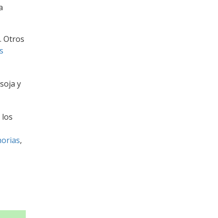
a
. Otros
s
soja y
 los
orias
,