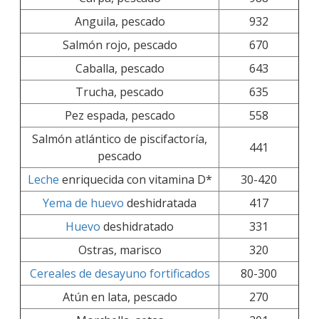
Anguila, pescado
932
Salmón rojo, pescado
670
Caballa, pescado
643
Trucha, pescado
635
Pez espada, pescado
558
Salmón atlántico de piscifactoría,
441
pescado
Leche
enriquecida con vitamina D*
30-420
Yema de huevo
deshidratada
417
Huevo
deshidratado
331
Ostras, marisco
320
Cereales de desayuno fortificados
80-300
Atún en lata, pescado
270