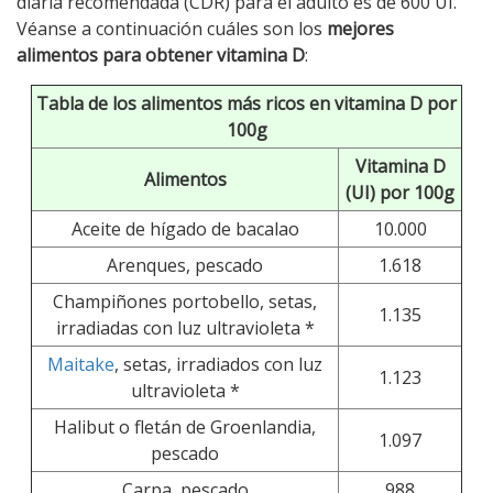
diaria recomendada (CDR) para el adulto es de 600 UI.
Véanse a continuación cuáles son los
mejores
alimentos para obtener vitamina D
:
Tabla de los alimentos más ricos en vitamina D por
100g
Vitamina D
Alimentos
(UI) por 100g
Aceite de hígado de bacalao
10.000
Arenques, pescado
1.618
Champiñones portobello, setas,
1.135
irradiadas con luz ultravioleta *
Maitake
, setas, irradiados con luz
1.123
ultravioleta *
Halibut o fletán de Groenlandia,
1.097
pescado
Carpa, pescado
988