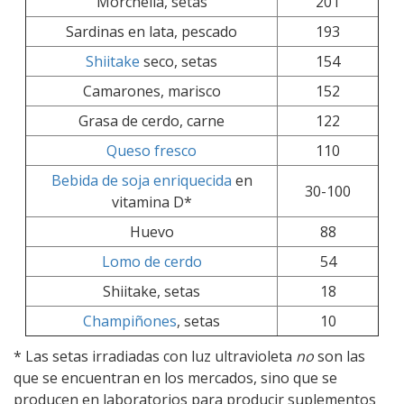
Morchella, setas
201
Sardinas en lata, pescado
193
Shiitake
seco, setas
154
Camarones, marisco
152
Grasa de cerdo, carne
122
Queso fresco
110
Bebida de soja enriquecida
en
30-100
vitamina D*
Huevo
88
Lomo de cerdo
54
Shiitake, setas
18
Champiñones
, setas
10
* Las setas irradiadas con luz ultravioleta
no
son las
que se encuentran en los mercados, sino que se
producen en laboratorios para producir suplementos