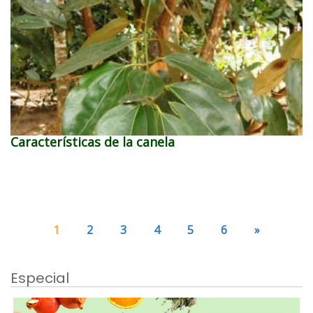
Características de la canela
1
2
3
4
5
6
»
Especial