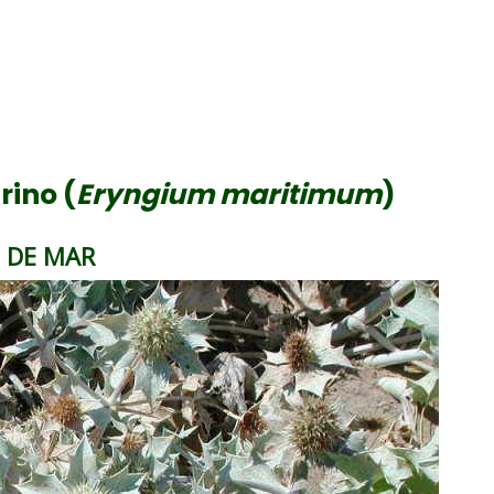
rino (
Eryngium maritimum
)
 DE MAR