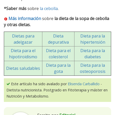
*Saber más
sobre
la cebolla
.
Más información
sobre
la dieta de la sopa de cebolla
y otras dietas.
Dietas para
Dieta
Dieta para la
adelgazar
depurativa
hipertensión
Dieta para el
Dieta para el
Dieta para la
hipotiroidismo
colesterol
diabetes
Dieta para la
Dieta para la
Dietas saludables
gota
osteoporosis
Este artículo ha sido avalado por
Elisenda Carballido
-
Dietista nutricionista. Postgrado en Fitoterapia y máster en
Nutrición y Metabolismo.