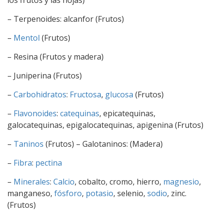
los frutos y las hojas)
– Terpenoides: alcanfor (Frutos)
–
Mentol
(Frutos)
– Resina (Frutos y madera)
– Juniperina (Frutos)
–
Carbohidratos
:
Fructosa
,
glucosa
(Frutos)
–
Flavonoides
:
catequinas
, epicatequinas,
galocatequinas, epigalocatequinas, apigenina (Frutos)
–
Taninos
(Frutos) – Galotaninos: (Madera)
–
Fibra
:
pectina
–
Minerales
:
Calcio
, cobalto, cromo, hierro,
magnesio
,
manganeso,
fósforo
,
potasio
, selenio,
sodio
, zinc.
(Frutos)