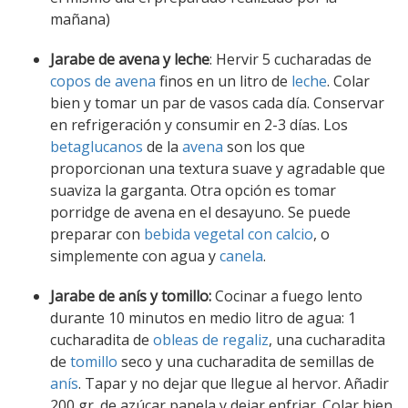
mañana)
Jarabe de avena y leche
: Hervir 5 cucharadas de
copos de avena
finos en un litro de
leche
. Colar
bien y tomar un par de vasos cada día. Conservar
en refrigeración y consumir en 2-3 días. Los
betaglucanos
de la
avena
son los que
proporcionan una textura suave y agradable que
suaviza la garganta. Otra opción es tomar
porridge de avena en el desayuno. Se puede
preparar con
bebida vegetal con calcio
, o
simplemente con agua y
canela
.
Jarabe de anís y tomillo:
Cocinar a fuego lento
durante 10 minutos en medio litro de agua: 1
cucharadita de
obleas de regaliz
, una cucharadita
de
tomillo
seco y una cucharadita de semillas de
anís
. Tapar y no dejar que llegue al hervor. Añadir
200 gr. de azúcar panela y dejar enfriar. Colar bien