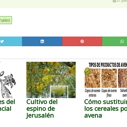
21 juli
nales
s del
Cultivo del
Cómo sustitui
cial
espino de
los cereales p
Jerusalén
avena