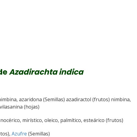
 de
Azadirachta indica
 nimbina, azaridona (Semillas) azadiractol (frutos) nimbina,
vilasanina (hojas)
gnocérico, mirístico, oleico, palmítico, esteárico (frutos)
tos),
Azufre
(Semillas)