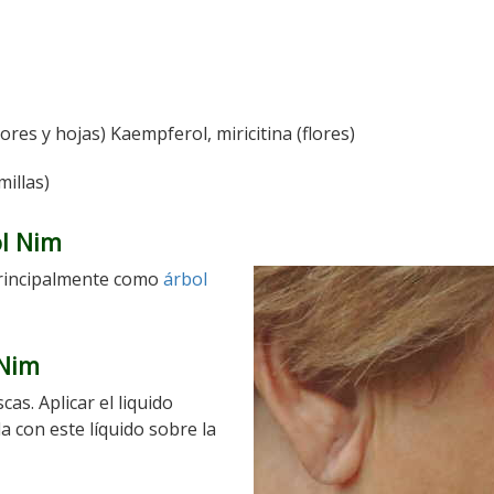
lores y hojas) Kaempferol, miricitina (flores)
millas)
ol Nim
 principalmente como
árbol
 Nim
cas. Aplicar el liquido
con este líquido sobre la