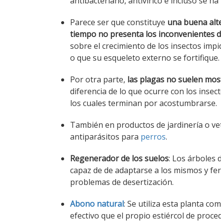
antibacteriano, antivírico e incluso se h
Parece ser que constituye
una buena alter
tiempo no presenta los inconvenientes d
sobre el crecimiento de los insectos imp
o que su esqueleto externo se fortifique.
Por otra parte,
las plagas no suelen most
diferencia de lo que ocurre con los inse
los cuales terminan por acostumbrarse.
También en productos de jardinería o vete
antiparásitos para
perros
.
Regenerador de los suelos
: Los árboles
capaz de de adaptarse a los mismos y fer
problemas de desertización.
Abono natural
: Se utiliza esta planta 
efectivo que el propio estiércol de proce