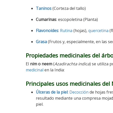
Taninos
(Corteza del tallo)
Cumarinas
: escopoletina (Planta)
Flavonoides
:
Rutina
(hojas),
quercetina
(f
Grasa
(Frutos y, especialmente, en las se
Propiedades medicinales del árb
El
nim o neem
(
Azadirachta indica
) se utiliza
medicinal
en la India:
Principales usos medicinales del
Úlceras de la piel
:
Decocción
de hojas fres
resultado mediante una compresa mojada 
piel.