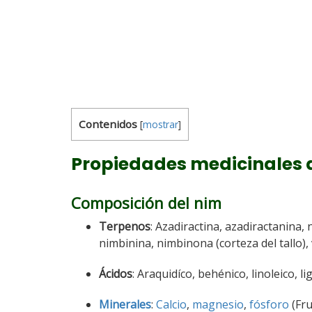
Contenidos
[
mostrar
]
Propiedades medicinales
Composición del nim
Terpenos
: Azadiractina, azadiractanina,
nimbinina, nimbinona (corteza del tallo), 
Ácidos
: Araquidíco, behénico, linoleico, li
Minerales
:
Calcio
,
magnesio
,
fósforo
(Fru