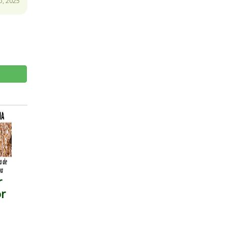
o, 2025
r
or