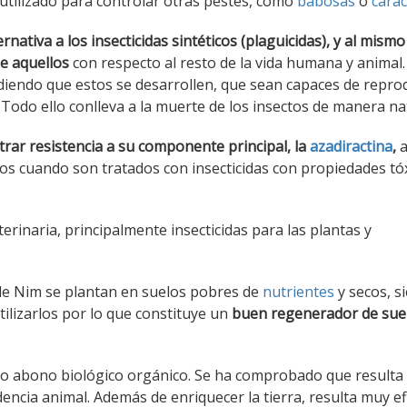
a utilizado para controlar otras pestes, como
babosas
o
carac
nativa a los insecticidas sintéticos (plaguicidas), y al mismo
e aquellos
con respecto al resto de la vida humana y animal.
idiendo que estos se desarrollen, que sean capaces de repro
 Todo ello conlleva a la muerte de los insectos de manera na
rar resistencia a su componente principal, la
azadiractina
,
ctos cuando son tratados con insecticidas con propiedades tó
rinaria, principalmente insecticidas para las plantas y
 de Nim se plantan en suelos pobres de
nutrientes
y secos, s
tilizarlos por lo que constituye un
buen regenerador de sue
como abono biológico orgánico. Se ha comprobado que result
dencia animal. Además de enriquecer la tierra, resulta muy ef