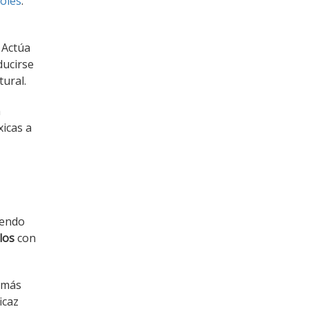
oles
.
 Actúa
ducirse
tural.
a
xicas a
iendo
los
con
a más
icaz