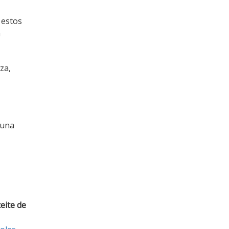
 estos
a
za,
 una
eite de