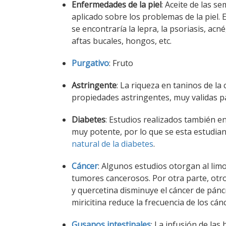
Enfermedades de la piel
: Aceite de las se
aplicado sobre los problemas de la piel.
se encontraría la lepra, la psoriasis, ac
aftas bucales, hongos, etc.
Purgativo
: Fruto
Astringente
: La riqueza en taninos de la
propiedades astringentes, muy validas pa
Diabetes
: Estudios realizados también 
muy potente, por lo que se esta estudiand
natural de la diabetes
.
Cáncer
: Algunos estudios otorgan al lim
tumores cancerosos. Por otra parte, otro
y quercetina disminuye el cáncer de pánc
miricitina reduce la frecuencia de los cá
Gusanos intestinales
: La infusión de las 