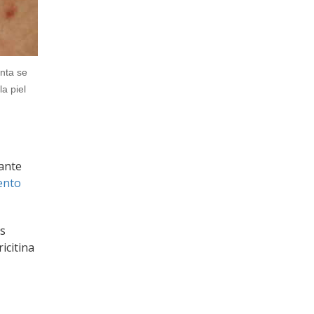
anta se
la piel
iante
ento
os
icitina