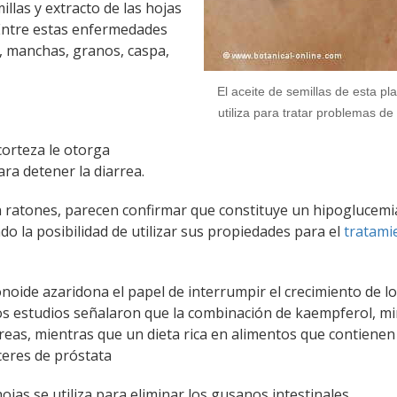
millas y extracto de las hojas
 Entre estas enfermedades
né, manchas, granos, caspa,
El aceite de semillas de esta pl
utiliza para tratar problemas de 
 corteza le otorga
ra detener la diarrea.
en ratones, parecen confirmar que constituye un hipoglucem
o la posibilidad de utilizar sus propiedades para el
tratami
onoide azaridona el papel de interrumpir el crecimiento de l
s estudios señalaron que la combinación de kaempferol, mir
reas, mientras que un dieta rica en alimentos que contienen
nceres de próstata
hojas se utiliza para eliminar los gusanos intestinales.