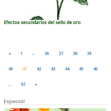
Efectos secundarios del sello de oro
«
1
…
36
37
38
39
40
41
42
43
44
45
46
…
92
»
Especial