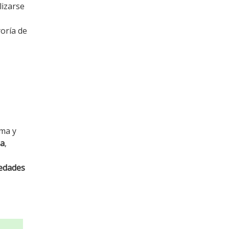
lizarse
yoría de
ma y
da
,
edades