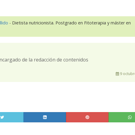
llido
- Dietista nutricionista. Postgrado en Fitoterapia y máster en
ncargado de la redacción de contenidos
9 octubr