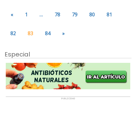
«
1
…
78
79
80
81
82
83
84
»
Especial