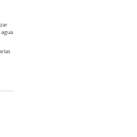
izar
 agua.
arlas