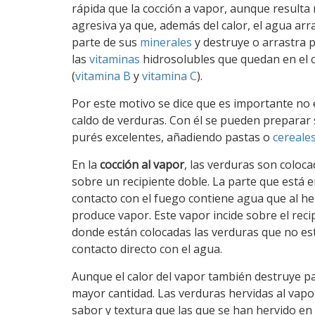
rápida que la cocción a vapor, aunque resulta
agresiva ya que, además del calor, el agua arr
parte de sus
minerales
y destruye o arrastra 
las
vitaminas
hidrosolubles que quedan en el 
(
vitamina B
y
vitamina C
).
Por este motivo se dice que es importante no 
caldo de verduras. Con él se pueden preparar
purés excelentes, añadiendo pastas o
cereale
En la
cocción al vapor
, las verduras son coloc
sobre un recipiente doble. La parte que está 
contacto con el fuego contiene agua que al he
produce vapor. Este vapor incide sobre el reci
donde están colocadas las verduras que no es
contacto directo con el agua.
Aunque el calor del vapor también destruye pa
mayor cantidad. Las verduras hervidas al vap
sabor y textura que las que se han hervido en