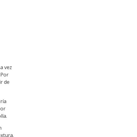
na vez
 Por
ir de
ría
lor
lla.
n
extura.