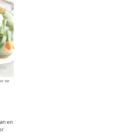
no se
van en
or