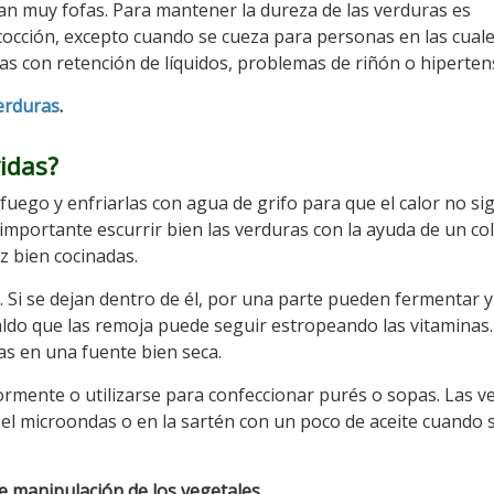
n muy fofas. Para mantener la dureza de las verduras es
cocción, excepto cuando se cueza para personas en las cual
s con retención de líquidos, problemas de riñón o hiperten
erduras
.
idas?
fuego y enfriarlas con agua de grifo para que el calor no si
s importante escurrir bien las verduras con la ayuda de un co
 bien cocinadas.
. Si se dejan dentro de él, por una parte pueden fermentar y
aldo que las remoja puede seguir estropeando las vitaminas.
as en una fuente bien seca.
iormente o utilizarse para confeccionar purés o sopas. Las v
el microondas o en la sartén con un poco de aceite cuando 
de manipulación de los vegetales
.