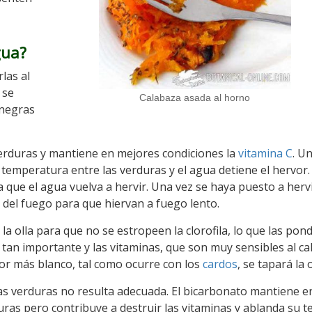
gua?
las al
 se
Calabaza asada al horno
 negras
 verduras y mantiene en mejores condiciones la
vitamina C
. U
e temperatura entre las verduras y el agua detiene el hervor.
 a que el agua vuelva a hervir. Una vez se haya puesto a herv
 del fuego para que hiervan a fuego lento.
 la olla para que no se estropeen la clorofila, lo que las pond
tan importante y las vitaminas, que son muy sensibles al ca
lor más blanco, tal como ocurre con los
cardos
, se tapará la o
s verduras no resulta adecuada. El bicarbonato mantiene e
uras pero contribuye a destruir las vitaminas y ablanda su t