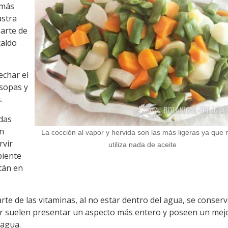
 más
astra
parte de
caldo
echar el
 sopas y
s
.
adas
en
La cocción al vapor y hervida son las más ligeras ya que 
rvir
utiliza nada de aceite
piente
tán en
rte de las vitaminas, al no estar dentro del agua, se conser
or suelen presentar un aspecto más entero y poseen un mej
 agua.