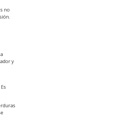
es no
sión.
ga
lador y
 Es
erduras
se