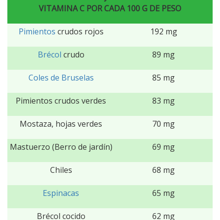
VITAMINA C POR CADA 100 G DE PESO
Pimientos
crudos rojos
192 mg
Brécol
crudo
89 mg
Coles de Bruselas
85 mg
Pimientos crudos verdes
83 mg
Mostaza, hojas verdes
70 mg
Mastuerzo (Berro de jardín)
69 mg
Chiles
68 mg
Espinacas
65 mg
Brécol cocido
62 mg