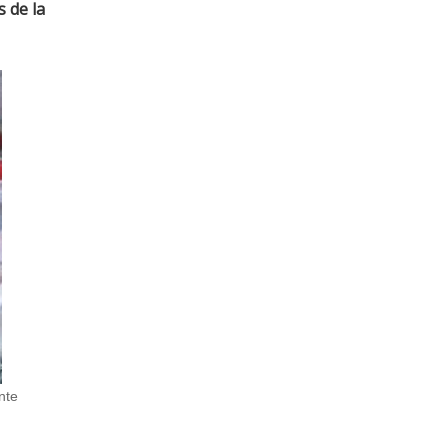
s de la
nte