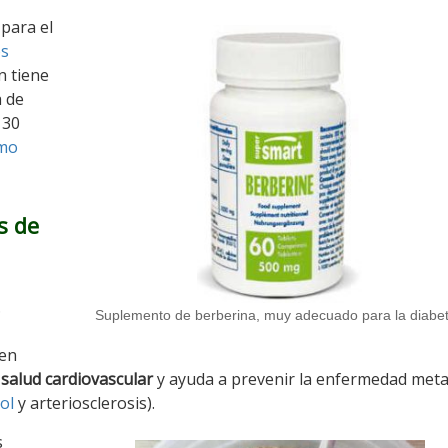
para el
os
n tiene
a de
 30
mo
s de
.
Suplemento de berberina, muy adecuado para la diabe
en
 salud cardiovascular
y ayuda a prevenir la enfermedad meta
ol
y arteriosclerosis).
s