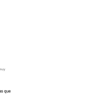
 muy
as que