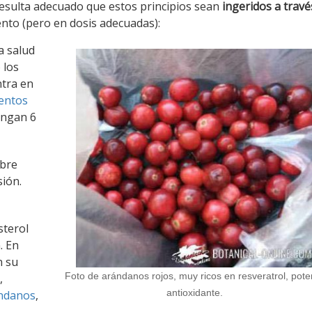
 Resulta adecuado que estos principios sean
ingeridos a travé
ento (pero en dosis adecuadas):
a salud
 los
ntra en
entos
engan 6
obre
sión.
sterol
. En
n su
Foto de arándanos rojos, muy ricos en resveratrol, pote
,
antioxidante.
ndanos
,