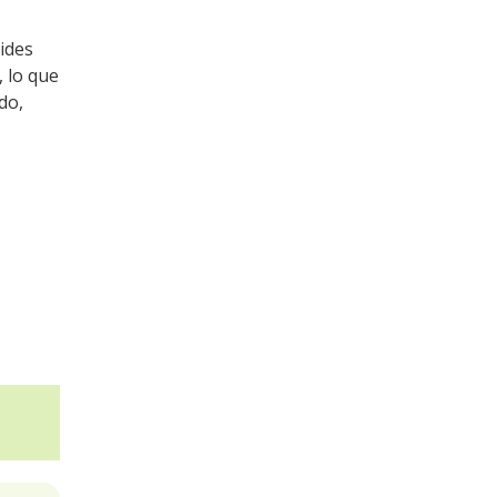
oides
, lo que
do,