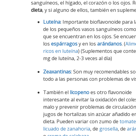
sanguíneos, el hígado, el corazón o los ojos.
dieta
, y si alguno de ellos, también en suplem
Luteína
: Importante bioflavonoide para l
de los pequeños vasos sanguíneos como
que se encuentran en los ojos. Se encue
los
espárragos
y en los
arándanos
. (
Alim
ricos en luteína
) (Suplementos que cont
mg de luteína, 2-3 veces al día)
Zeaxantinas
: Son muy recomendables s
todo a las personas con problemas de vi
También el
licopeno
es otro flavonoide
interesante al evitar la oxidación del cole
malo y prevenir problemas de circulación
jugos de hortalizas sin azúcar añadido e
dieta. Pueden variar con zumo de
tomate
licuado de zanahoria
, de
grosella
, de
ará