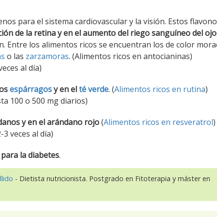
nos para el sistema cardiovascular y la visión. Estos flavon
ión de la retina y en el aumento del riego sanguíneo del ojo
n. Entre los alimentos ricos se encuentran los de color mora
as
o las
zarzamoras
. (Alimentos ricos en antocianinas)
eces al día)
los
espárragos
y en el
té verde
. (
Alimentos ricos en rutina
)
ta 100 o 500 mg diarios)
danos y en el arándano rojo
(
Alimentos ricos en resveratrol
)
3 veces al día)
 para la diabetes
.
llido
- Dietista nutricionista. Postgrado en Fitoterapia y máster en