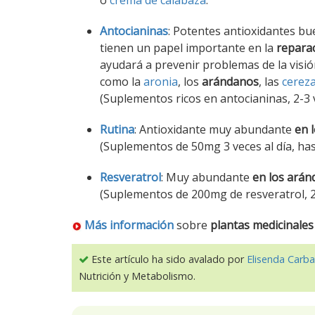
o
crema de calabaza
.
Antocianinas
: Potentes antioxidantes bue
tienen un papel importante en la
reparac
ayudará a prevenir problemas de la visió
como la
aronia
, los
arándanos
, las
cerez
(Suplementos ricos en antocianinas, 2-3 v
Rutina
: Antioxidante muy abundante
en 
(Suplementos de 50mg 3 veces al día, has
Resveratrol
: Muy abundante
en los arán
(Suplementos de 200mg de resveratrol, 2-
Más información
sobre
plantas medicinales
Este artículo ha sido avalado por
Elisenda Carba
Nutrición y Metabolismo.