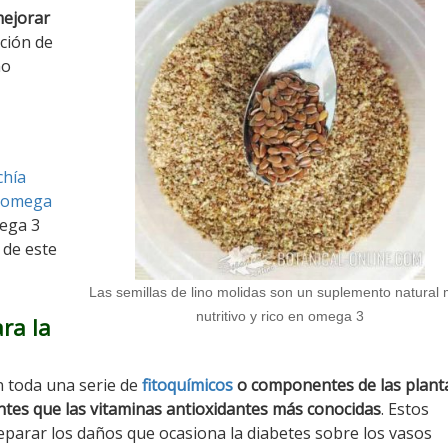
ejorar
ción de
mo
chía
n omega
ega 3
 de este
Las semillas de lino molidas son un suplemento natural
nutritivo y rico en omega 3
ra la
n toda una serie de
fitoquímicos
o componentes de las plant
ntes que las vitaminas antioxidantes más conocidas
. Estos
parar los daños que ocasiona la diabetes sobre los vasos