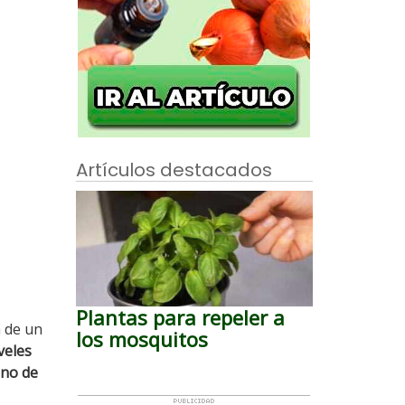
Artículos destacados
Plantas para repeler a
a de un
los mosquitos
veles
uno de