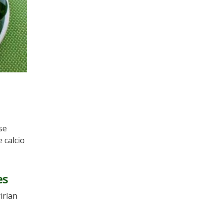
se
 calcio
es
irían