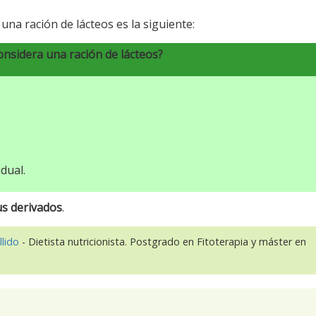
una ración de lácteos es la siguiente:
onsidera una ración de lácteos?
dual.
sus derivados
.
llido
- Dietista nutricionista. Postgrado en Fitoterapia y máster en