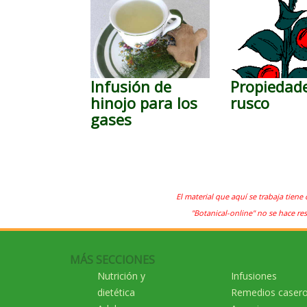
Infusión de
Propiedade
hinojo para los
rusco
gases
El material que aquí se trabaja tiene 
"Botanical-online" no se hace re
MÁS SECCIONES
Nutrición y
Infusiones
dietética
Remedios caser