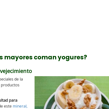
as mayores coman yogures?
nvejecimiento
eciales de la
e productos
ultad para
de este
mineral,