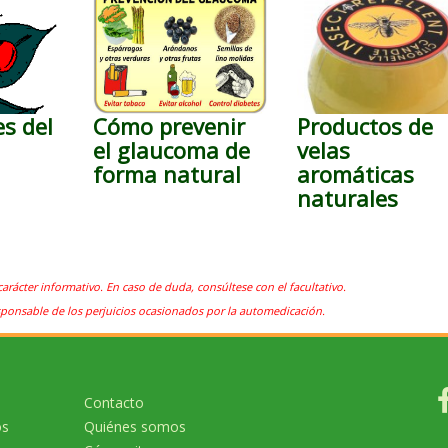
s del
Cómo prevenir
Productos de
el glaucoma de
velas
forma natural
aromáticas
naturales
carácter informativo. En caso de duda, consúltese con el facultativo.
sponsable de los perjuicios ocasionados por la automedicación.
Contacto
os
Quiénes somos