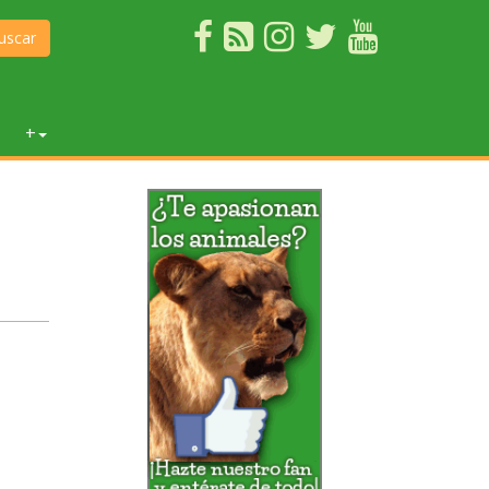
uscar
+