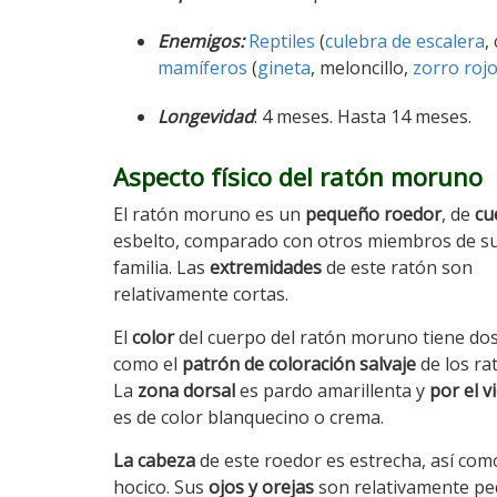
Enemigos:
Reptiles
(
culebra de escalera
,
mamíferos
(
gineta
, meloncillo,
zorro roj
Longevidad
: 4 meses. Hasta 14 meses.
Aspecto físico del ratón moruno
El ratón moruno es un
pequeño roedor
, de
cu
esbelto, comparado con otros miembros de s
familia. Las
extremidades
de este ratón son
relativamente cortas.
El
color
del cuerpo del ratón moruno tiene dos
como el
patrón de coloración salvaje
de los ra
La
zona dorsal
es pardo amarillenta y
por el v
es de color blanquecino o crema.
La cabeza
de este roedor es estrecha, así com
hocico. Sus
ojos y orejas
son relativamente p