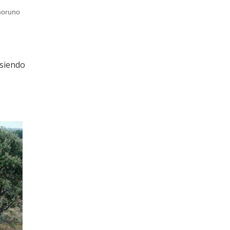
 moruno
 siendo