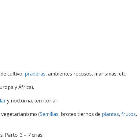
de cultivo,
praderas
, ambientes rocosos, marismas, etc.
ropa y África).
lar
y nocturna, territorial.
 vegetarianismo (
Semillas
, brotes tiernos de
plantas
,
frutos
,
. Parto: 3 – 7 crías.