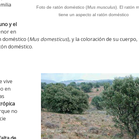
milia
Foto de ratón doméstico (
Mus musculus
). El ratón
tiene un aspecto al ratón doméstico
uno y el
enor en
n doméstico (
Mus domesticus
), y la coloración de su cuerpo,
tón doméstico.
e vive
mo en
as
trópica
orque no
cie
falta de