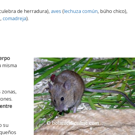
 culebra de herradura),
aves
(
lechuza común
, búho chico),
o
,
comadreja
).
erpo
u misma
 zonas,
tones.
ientre
o su
equeños