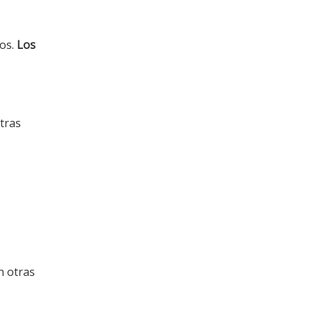
dos.
Los
tras
 otras