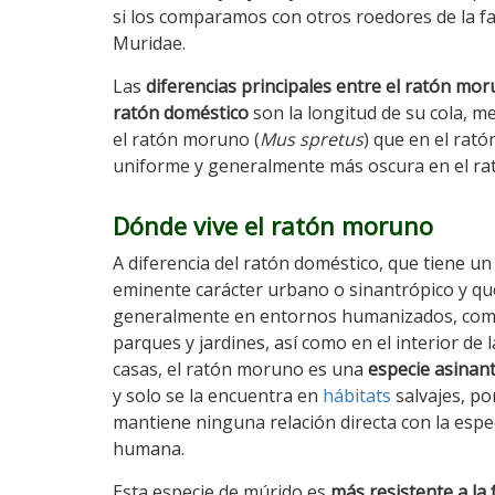
si los comparamos con otros roedores de la fa
Muridae.
Las
diferencias principales entre el ratón mor
ratón doméstico
son la longitud de su cola, m
el ratón moruno (
Mus spretus
) que en el rató
uniforme y generalmente más oscura en el ra
Dónde vive el ratón moruno
A diferencia del ratón doméstico, que tiene un
eminente carácter urbano o sinantrópico y qu
generalmente en entornos humanizados, co
parques y jardines, así como en el interior de l
casas, el ratón moruno es una
especie asinan
y solo se la encuentra en
hábitats
salvajes, p
mantiene ninguna relación directa con la espe
humana.
Esta especie de múrido es
más resistente a la 