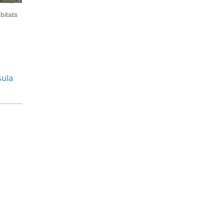
bitats
sula