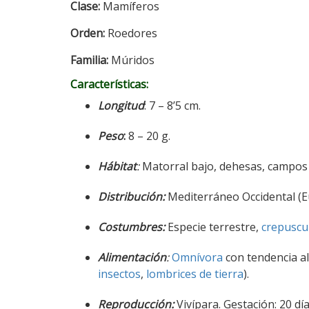
Clase:
Mamíferos
Orden:
Roedores
Familia:
Múridos
Características:
Longitud
: 7 – 8’5 cm.
Peso
:
8 – 20 g.
Hábitat
:
Matorral bajo, dehesas, campos 
Distribución:
Mediterráneo Occidental (Eu
Costumbres:
Especie terrestre,
crepuscu
Alimentación
:
Omnívora
con tendencia al
insectos
,
lombrices de tierra
).
Reproducción:
Vivípara. Gestación: 20 días