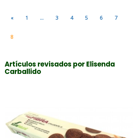
«
1
…
3
4
5
6
7
8
Artículos revisados por Elisenda
Carballido