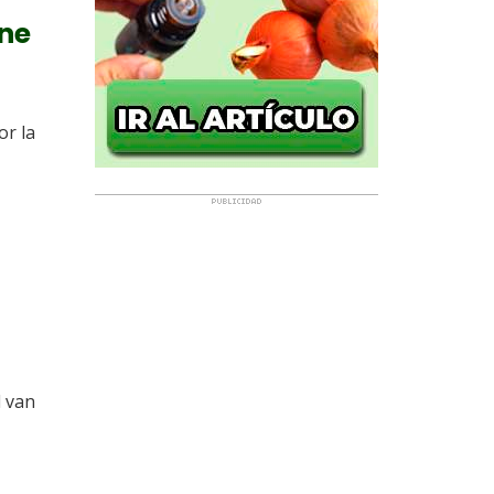
ine
r la
d van