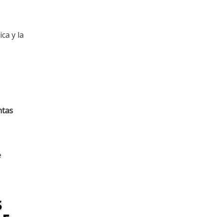
ca y la
ntas
e