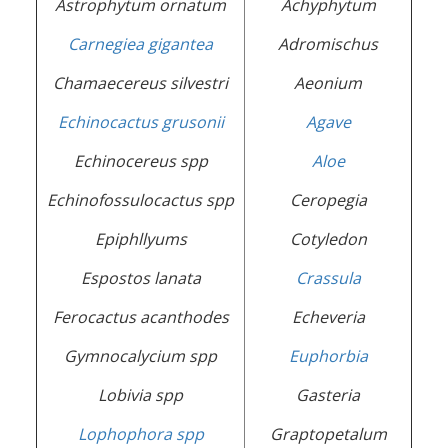
Astrophytum ornatum
Achyphytum
Carnegiea gigantea
Adromischus
Chamaecereus silvestri
Aeonium
Echinocactus grusonii
Agave
Echinocereus spp
Aloe
Echinofossulocactus spp
Ceropegia
Epiphllyums
Cotyledon
Espostos lanata
Crassula
Ferocactus acanthodes
Echeveria
Gymnocalycium spp
Euphorbia
Lobivia spp
Gasteria
Lophophora spp
Graptopetalum