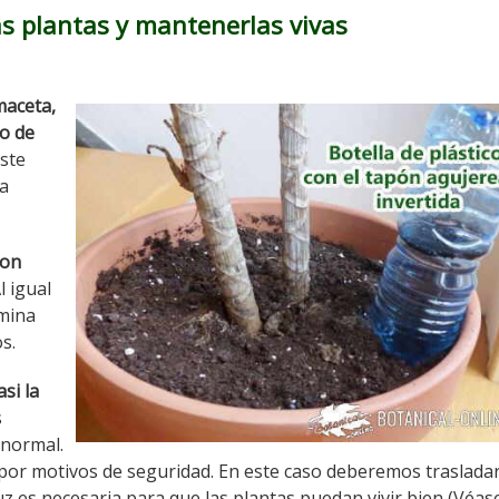
as plantas y mantenerlas vivas
maceta,
no de
Este
la
con
Al igual
rmina
s.
si la
s
anormal.
 por motivos de seguridad. En este caso deberemos trasladar
luz es necesaria para que las plantas puedan vivir bien (Véa