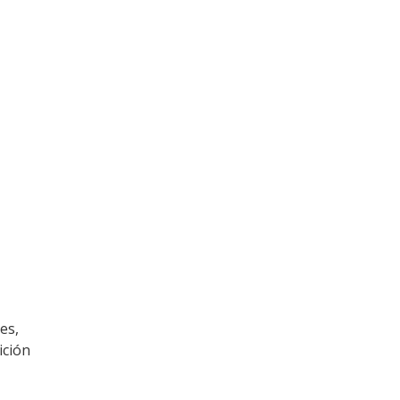
es,
ición