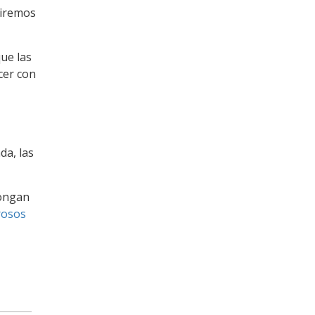
uiremos
que las
cer con
da, las
pongan
osos