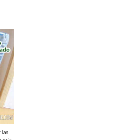
 las
se más