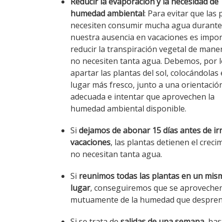
Reducir la evaporación y la necesidad de
humedad ambiental
: Para evitar que las 
necesiten consumir mucha agua durante
nuestra ausencia en vacaciones es impo
reducir la transpiración vegetal de mane
no necesiten tanta agua. Debemos, por l
apartar las plantas del sol, colocándolas
lugar más fresco, junto a una orientaci
adecuada e intentar que aprovechen la
humedad ambiental disponible.
Si
dejamos de abonar 15 días antes de ir
vacaciones
, las plantas detienen el creci
no necesitan tanta agua.
Si
reunimos todas las plantas en un mis
lugar
, conseguiremos que se aproveche
mutuamente de la humedad que desprend
Si se trata de
salidas de una semana
, ba