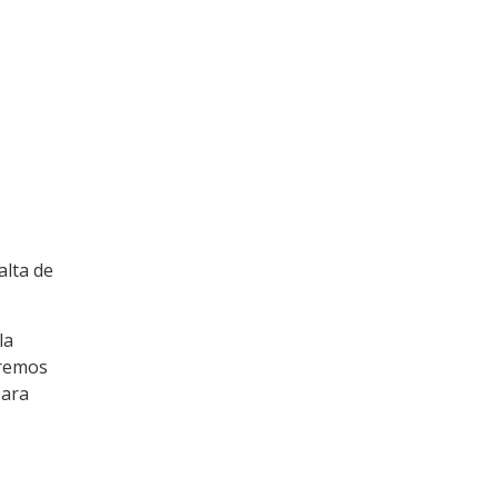
alta de
la
aremos
para