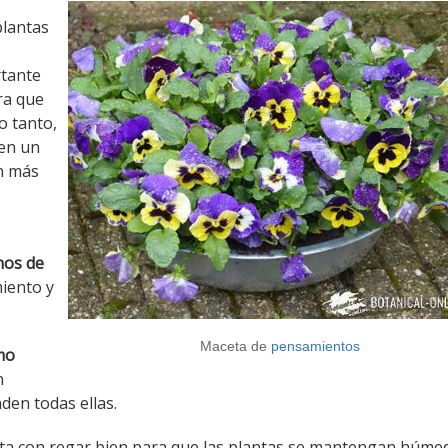
plantas
rtante
ra que
o tanto,
 en un
ón más
nos de
miento y
Maceta de
pensamientos
mo
n
en todas ellas.
sta con regar bien para que las plantas se mantengan húme