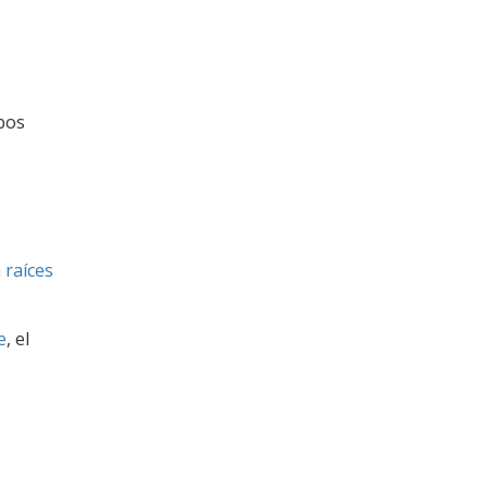
mbos
n
raíces
e
, el