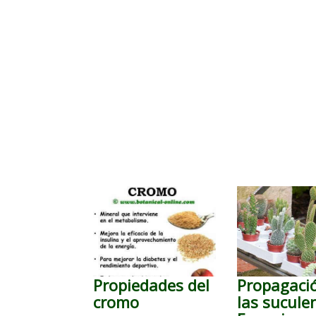
Propiedades del
Propagaci
cromo
las sucule