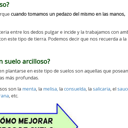
so?
orque
cuando tomamos un pedazo del mismo en las manos,
eria entre los dedos pulgar e incide y la trabajamos con a
on este tipo de tierra. Podemos decir que nos recuerda a la
 suelo arcilloso?
n plantarse en este tipo de suelos son aquellas que posea
pas más profundas.
osos son la
menta
, la
melisa,
la
consuelda
, la
salicaria
, el
sauc
rana
, etc.