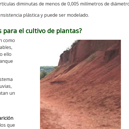
artículas diminutas de menos de 0,005 milímetros de diámetro
consistencia plástica y puede ser modelado.
 para el cultivo de plantas?
en como
ables,
o ello
tanque
istema
uvias,
ntan un
arición
elos que