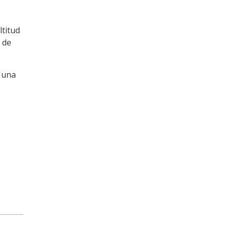
titud
 de
e una