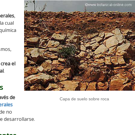
erales
,
a cual
 química
smos,
 crea el
al
.
s
avés de
Capa de suelo sobre roca
erales
nde no
e desarrollarse.