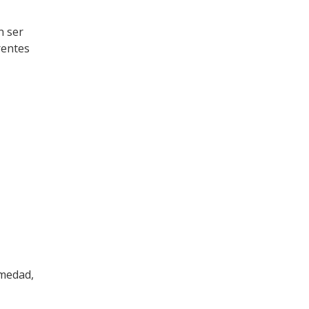
n ser
rentes
umedad,