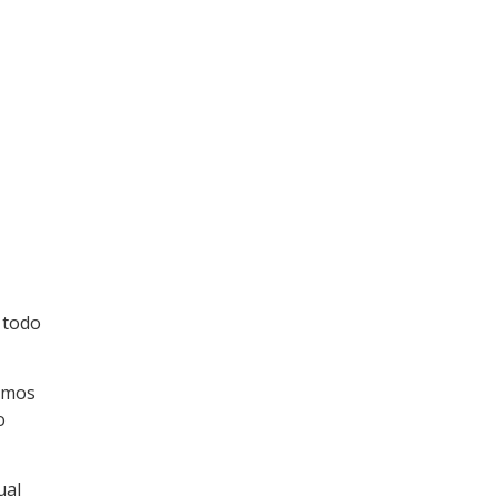
 todo
remos
o
ual