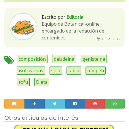
Escrito por
Editorial
Equipo de Botanical-online
encargado de la redacción de
contenidos
3 julio, 2019
composición
daizdeina
genisteina
isoflavonas
soja
tabla
tempeh
tofu
Dieta
Otros artículos de interés