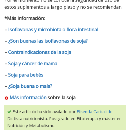
Por el momento no se conoce la seguridad de uso de
estos suplementos a largo plazo y no se recomiendan.
*Más información:
–
Isoflavonas y microbiota o flora intestinal
–
¿Son buenas las isoflavonas de soja?
–
Contraindicaciones de la soja
–
Soja y cáncer de mama
–
Soja para bebés
–
¿Soja buena o mala?
Más información
sobre la soja
.
Este artículo ha sido avalado por
Elisenda Carballido
-
Dietista nutricionista. Postgrado en Fitoterapia y máster en
Nutrición y Metabolismo.