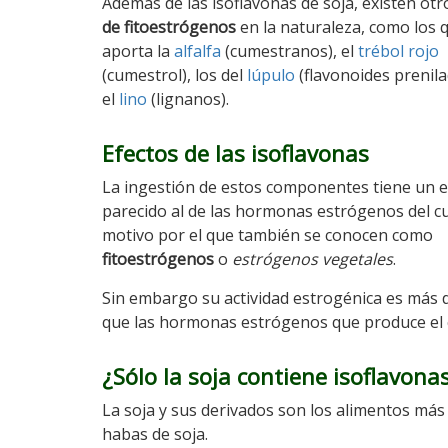
Además de las isoflavonas de soja, existen ot
de fitoestrógenos
en la naturaleza, como los 
aporta la
alfalfa
(cumestranos), el
trébol rojo
(cumestrol), los del
lúpulo
(flavonoides prenila
el
lino
(lignanos).
Efectos de las isoflavonas
La ingestión de estos componentes tiene un e
parecido al de las hormonas estrógenos del c
motivo por el que también se conocen como
fitoestrógenos
o
estrógenos vegetales
.
Sin embargo su actividad estrogénica es más d
que las hormonas estrógenos que produce el 
¿Sólo la soja contiene isoflavona
La soja y sus derivados son los alimentos más
habas de soja.