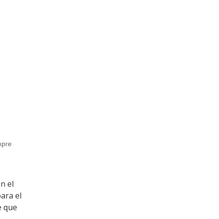
mpre
n el
para el
e que