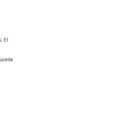
. El
sucede