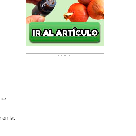
que
enen las