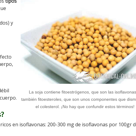
ros
tipos
que
dos) y
fecto
uerpo,
ébil
La soja contiene fitoestrógenos, que son las isoflavonas
cuerpo.
también fitoesteroles, que son unos componentes que dis
el colesterol. ¡No hay que confundir estos términos!
s?
 ricos en isoflavonas: 200-300 mg de isoflavonas por 100gr 