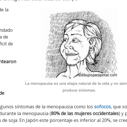
e la
endado
a de
ficit de
antearon
La menopausia es una etapa natural de la vida y no sie
produce síntomas.
 de
 algunos síntomas de la menopausia como los
sofocos
, que so
urante la menopausia (
80% de las mujeres occidentales
) y 
e soja. En Japón este porcentaje es inferior al 20%, se cre