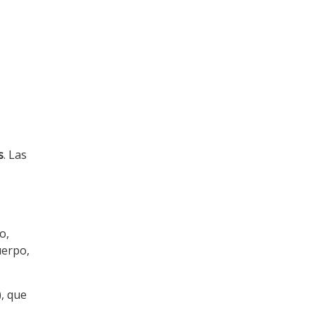
s
. Las
o,
uerpo,
, que