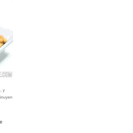
, y
minuyen
de