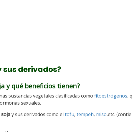
 y sus derivados?
ja y qué beneficios tienen?
as sustancias vegetales clasificadas como
fitoestrógenos
, 
 hormonas sexuales.
a
soja
y sus derivados como el
tofu
,
tempeh
,
miso
,etc. (conti