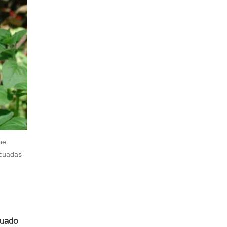
ne
ecuadas
cuado