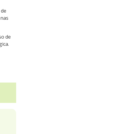
 de
onas
uso de
ica.