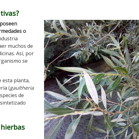
tivas?
 poseen
ermedades o
ndustria
raer muchos de
cinas. Así, por
organismo se
e esta planta,
ria (
gaultheria
especies de
 sintetizado
 hierbas