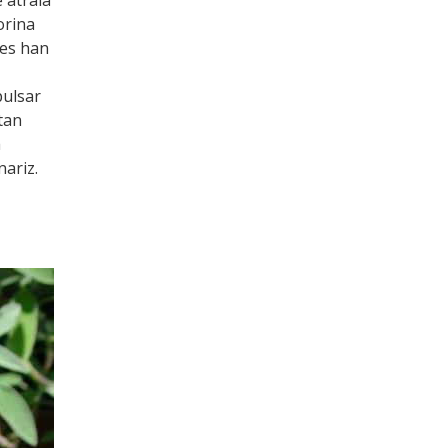
 atraía
orina
res han
pulsar
tan
a
ariz.