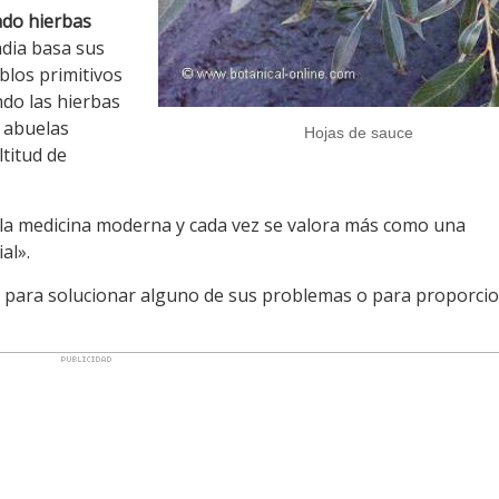
zado hierbas
ndia basa sus
blos primitivos
ndo las hierbas
s abuelas
Hojas de sauce
titud de
e la medicina moderna y cada vez se valora más como una
al».
res para solucionar alguno de sus problemas o para proporci