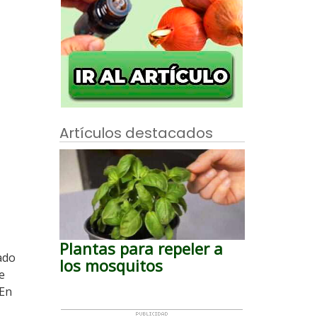
Artículos destacados
Plantas para repeler a
ado
los mosquitos
e
 En