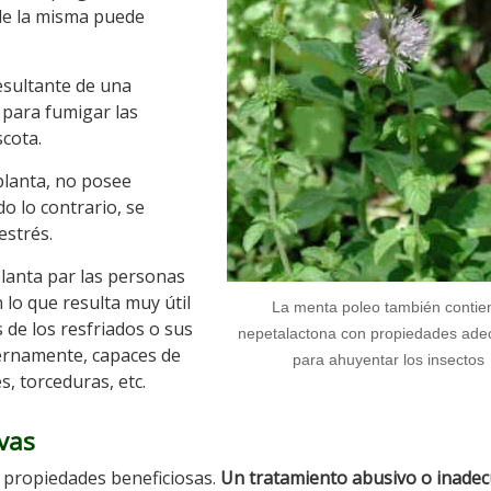
 de la misma puede
esultante de una
 para fumigar las
cota.
 planta, no posee
o lo contrario, se
estrés.
lanta par las personas
lo que resulta muy útil
La menta poleo también contie
 de los resfriados o sus
nepetalactona con propiedades ad
ternamente, capaces de
para ahuyentar los insectos
s, torceduras, etc.
ivas
 propiedades beneficiosas.
Un tratamiento abusivo o inade