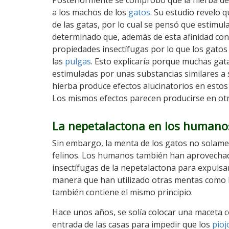
Posteriormente se comprobó que la hierba de l
a los machos de los
gatos
. Su estudio revelo 
de las gatas, por lo cual se pensó que estimul
determinado que, además de esta afinidad con
propiedades insectífugas por lo que los gatos
las
pulgas
. Esto explicaría porque muchas gat
estimuladas por unas substancias similares a 
hierba produce efectos alucinatorios en esto
Los mismos efectos parecen producirse en ot
La nepetalactona en los humano
Sin embargo, la menta de los gatos no solamen
felinos. Los humanos también han aprovecha
insectífugas de la nepetalactona para expulsar
manera que han utilizado otras mentas como 
también contiene el mismo principio.
Hace unos años, se solía colocar una maceta c
entrada de las casas para impedir que los
pioj