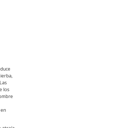
oduce
ierba,
 Las
e los
nombre
 en