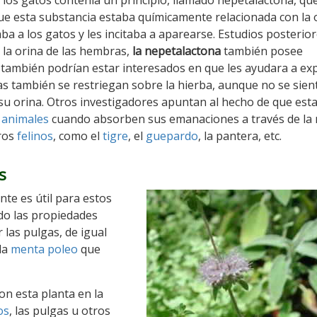
os gatos contenía un principio, llamado nepetalactona, que
que esta substancia estaba químicamente relacionada con la 
aba a los gatos y les incitaba a aparearse. Estudios posterio
 la orina de las hembras,
la nepetalactona
también posee
 también podrían estar interesados en que les ayudara a ex
as también se restriegan sobre la hierba, aunque no se sien
su orina. Otros investigadores apuntan al hecho de que est
s
animales
cuando absorben sus emanaciones a través de la n
ros
felinos
, como el
tigre
, el
guepardo
, la pantera, etc.
s
te es útil para estos
do las propiedades
 las pulgas, de igual
la
menta poleo
que
on esta planta en la
os
, las pulgas u otros