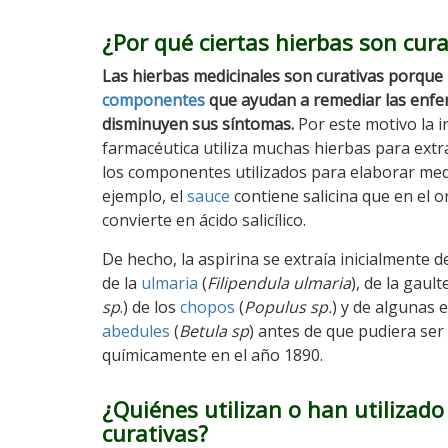
¿Por qué ciertas hierbas son cura
Las hierbas medicinales son curativas porque
componentes
que ayudan a remediar las enf
disminuyen sus síntomas.
Por este motivo la i
farmacéutica utiliza muchas hierbas para ext
los componentes utilizados para elaborar medi
ejemplo, el
sauce
contiene salicina que en el 
convierte en ácido salicílico.
De hecho, la aspirina se extraía inicialmente d
de la
ulmaria
(
Filipendula ulmaria
), de la gaulte
sp
.) de los
chopos
(
Populus sp.
) y de algunas 
abedules
(
Betula sp
) antes de que pudiera ser
químicamente en el año 1890.
¿Quiénes utilizan o han utilizado
curativas?