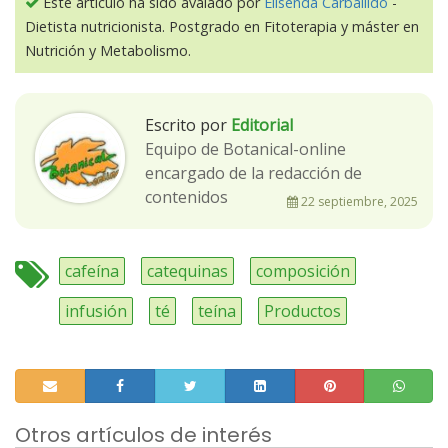
Este artículo ha sido avalado por
Elisenda Carballido
-
Dietista nutricionista. Postgrado en Fitoterapia y máster en
Nutrición y Metabolismo.
Escrito por
Editorial
Equipo de Botanical-online
encargado de la redacción de
contenidos
22 septiembre, 2025
cafeína
catequinas
composición
infusión
té
teína
Productos
Otros artículos de interés