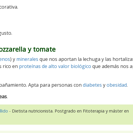
orativa.
gusto.
ozzarella y tomate
tenos
) y
minerales
que nos aportan la lechuga y las hortaliza
s rico en
proteínas de alto valor biológico
que además nos a
ompañamiento. Apta para personas con
diabetes
y
obesidad
.
eas
.
llido
- Dietista nutricionista. Postgrado en Fitoterapia y máster en