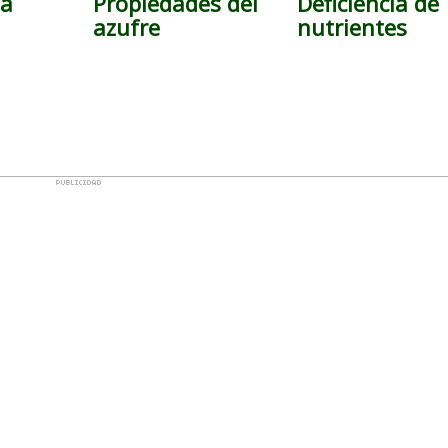
ia
Propiedades del
Deficiencia de
azufre
nutrientes