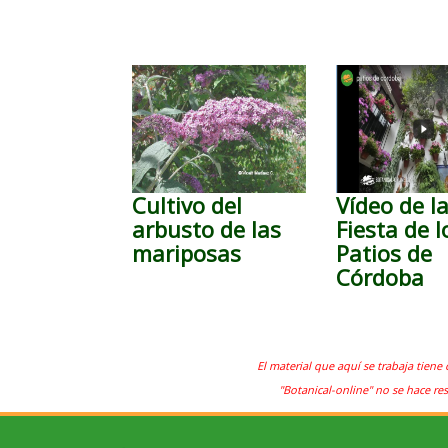
Cultivo del
Vídeo de l
arbusto de las
Fiesta de l
mariposas
Patios de
Córdoba
El material que aquí se trabaja tiene 
"Botanical-online" no se hace re