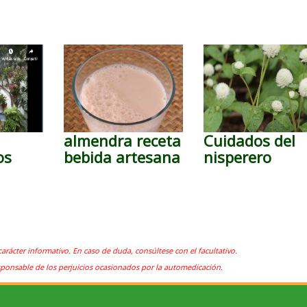
a
almendra receta
Cuidados del
os
bebida artesana
nisperero
carácter informativo. En caso de duda, consúltese con el facultativo.
sponsable de los perjuicios ocasionados por la automedicación.