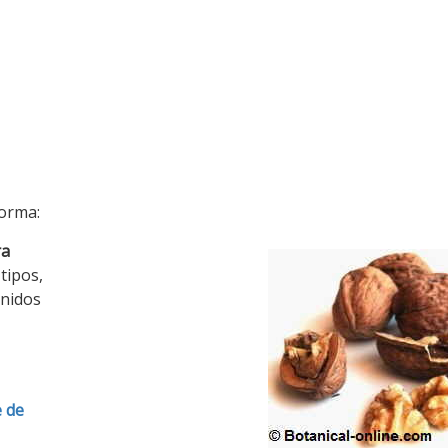
forma:
ra
 tipos,
enidos
e de