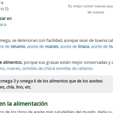
ra
Es mejor comer nueces que
na E
).
de nueces
izar en
para
ega, se deterioran con facilidad, aunque sean de buena cal
ite de
sésamo
,
aceite de
nueces
,
aceite de
linaza
,
aceite de
n
e alimentos
, porque sus grasas están mejor conservadas y
ino
,
nueces
,
semillas de chía
o
semillas de cáñamo
.
omega 3 y omega 6 de los alimentos que de los aceites:
, chía, lino, etc
.
 en la alimentación
no de los tipos de aceite más saludables del mundo, dada su