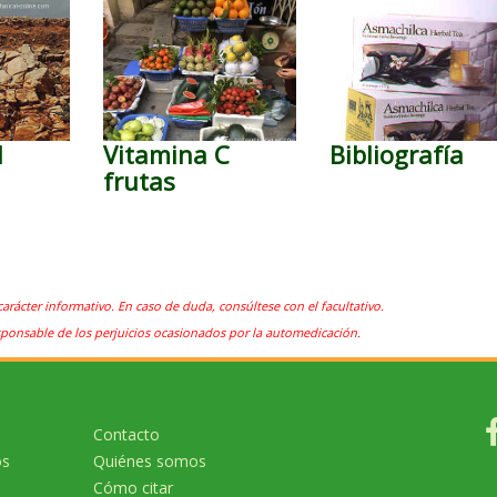
l
Vitamina C
Bibliografía
frutas
carácter informativo. En caso de duda, consúltese con el facultativo.
sponsable de los perjuicios ocasionados por la automedicación.
Contacto
os
Quiénes somos
Cómo citar