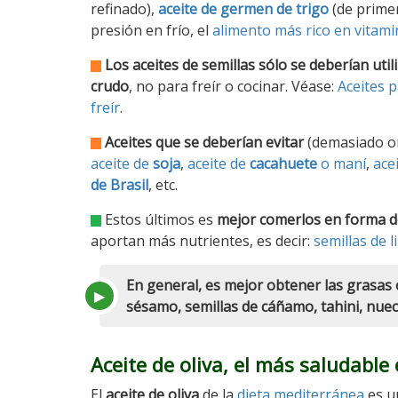
refinado),
aceite de germen de trigo
(de prime
presión en frío, el
alimento más rico en vitami
Los aceites de semillas sólo se deberían util
crudo
, no para freír o cocinar. Véase:
Aceites 
freír
.
Aceites que se deberían evitar
(demasiado om
aceite de
soja
,
aceite de
cacahuete
o maní
,
ace
de Brasil
, etc.
Estos últimos es
mejor comerlos en forma d
aportan más nutrientes, es decir:
semillas de l
En general, es mejor obtener las grasas 
sésamo, semillas de cáñamo, tahini, nueces
Aceite de oliva, el más saludable
El
aceite de oliva
de la
dieta mediterránea
es u