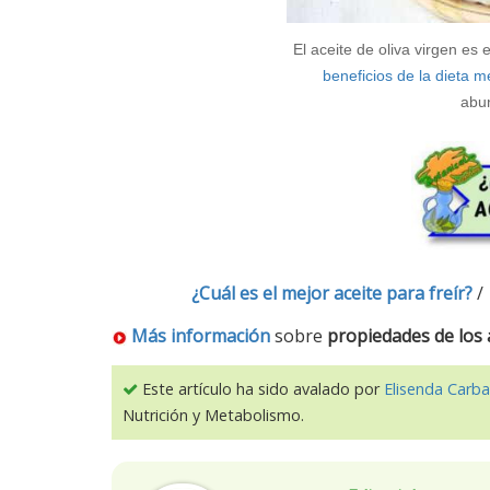
El aceite de oliva virgen e
beneficios de la dieta 
abun
¿Cuál es el mejor aceite para freír?
Más información
sobre
propiedades de los 
Este artículo ha sido avalado por
Elisenda Carba
Nutrición y Metabolismo.