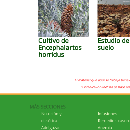
Cultivo de
Estudio de
Encephalartos
suelo
horridus
El material que aquí se trabaja tiene 
"Botanical-online" no se hace re
MÁS SECCIONES
Nutrición y
Infusiones
dietética
Remedios caser
Adelgazar
Anemia