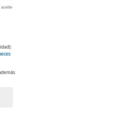
 aceite
idad):
ueces
 además