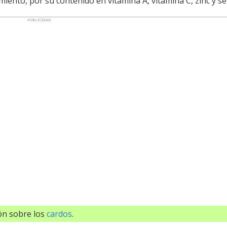
miento, por su contenido en vitamina A, vitamina C, zinc y se
ión sobre los
cardos
.