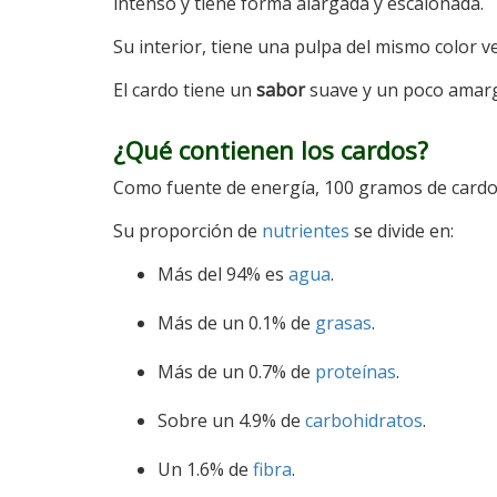
intenso y tiene forma alargada y escalonada.
Su interior, tiene una pulpa del mismo color ve
El cardo tiene un
sabor
suave y un poco amar
¿Qué contienen los cardos?
Como fuente de energía, 100 gramos de cardos
Su proporción de
nutrientes
se divide en:
Más del 94% es
agua
.
Más de un 0.1% de
grasas
.
Más de un 0.7% de
proteínas
.
Sobre un 4.9% de
carbohidratos
.
Un 1.6% de
fibra
.