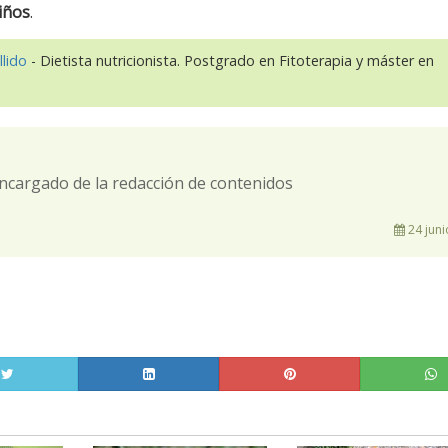
niños
.
llido
- Dietista nutricionista. Postgrado en Fitoterapia y máster en
ncargado de la redacción de contenidos
24 juni