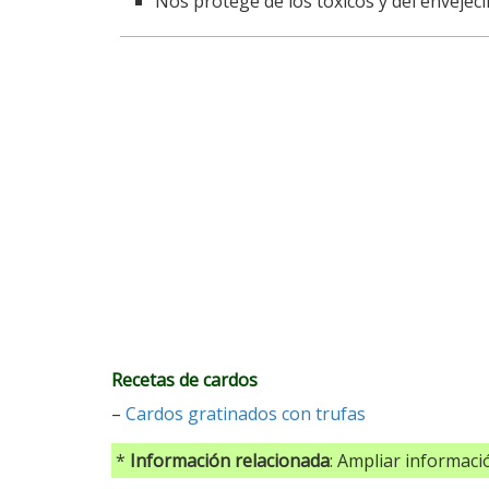
Nos protege de los tóxicos y del envejeci
Recetas de cardos
–
Cardos gratinados con trufas
*
Información relacionada
: Ampliar informac