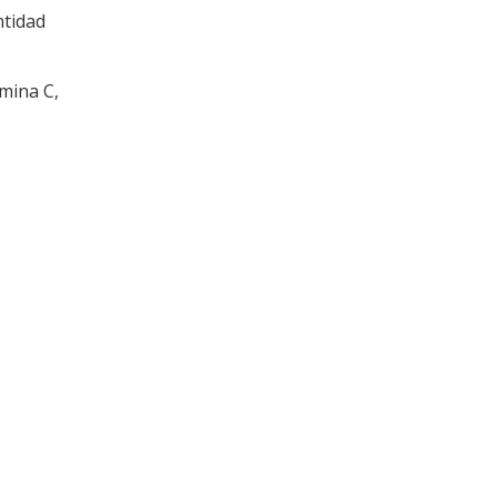
ntidad
amina C,