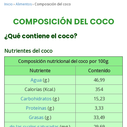
Inicio
›
Alimentos
›
Composición del coco
COMPOSICIÓN DEL COCO
¿Qué contiene el coco?
Nutrientes del coco
Composición nutricional del coco por 100g
.
Nutriente
Contenido
Agua
(g.)
46,99
Calorías (Kcal.)
354
Carbohidratos
(g.)
15,23
Proteínas
(g.)
3,33
Grasas
(g.)
33,49
de las cuales saturadas
(mg.)
29,69