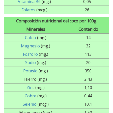
Vitamina B6
(mg.)
0,05
Folatos
(mcg.)
26
Composición nutricional del coco por 100g
.
Minerales
Contenido
Calcio
(mg.)
14
Magnesio
(mg.)
32
Fósforo
(mg.)
113
Sodio
(mg.)
20
Potasio
(mg.)
350
Hierro (mg.)
2,43
Zinc
(mg.)
1,10
Cobre
(mg.)
0,44
Selenio
(mcg.)
10,1
Manganeso (mg.)
1,50