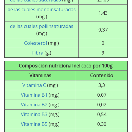
de las cuales monoinsaturadas
1,43
(mg.)
de las cuales poliinsaturadas
0,37
(mg.)
Colesterol
(mg.)
0
Fibra
(g.)
9
Composición nutricional del coco por 100g
.
Vitaminas
Contenido
Vitamina C
(mg.)
3,3
Vitamina B1
(mg.)
0,07
Vitamina B2
(mg.)
0,02
Vitamina B3
(mg.)
0,54
Vitamina B5
(mg.)
0,30