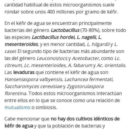
cantidad habitual de estos microorganismos suele
rondar sobre unos 400 millones por gramo de kéfir.
En el kéfir de agua se encuentran principalmente
bacterias del género
Lactobacillus
(70-80%), sobre todo
las especies
Lactibacillus hordei
,
L. nagelii
,
L.
mesenteroides
,
y en menor cantidad,
L. hilgardii
y
L.
casei
. El segundo tipo de bacterias más abundante son
las del género
Leuconostocs
y
Acetobacter
, como
Lc.
citreum, Lc. mesenterioides
,
A. fabarum
y
Ac. orientalis
.
Las
levaduras
que contiene el kéfir de agua son
Hanseniaspora valbyensis
,
Lachancea fermentati
,
Saccharomyces cerevisiae
y
Zygotorulaspora
florentina.
Todos estos microorganismos interactúan
entre ellos en lo que se conoce como una relación de
mutualismo
o simbiosis.
Cabe mencionar que
no hay dos cultivos idénticos de
kéfir de agua
y que la población de bacterias y