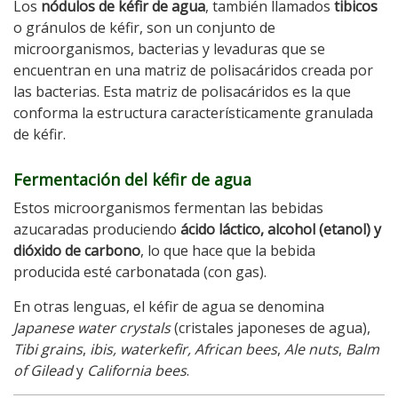
Los
nódulos de kéfir de agua
, también llamados
tibicos
o gránulos de kéfir, son un conjunto de
microorganismos, bacterias y levaduras que se
encuentran en una matriz de polisacáridos creada por
las bacterias. Esta matriz de polisacáridos es la que
conforma la estructura característicamente granulada
de kéfir. ​
Fermentación del kéfir de agua
Estos microorganismos fermentan las bebidas
azucaradas produciendo
ácido láctico, alcohol (etanol) y
dióxido de carbono
, lo que hace que la bebida
producida esté carbonatada (con gas).
En otras lenguas, el kéfir de agua se denomina
Japanese water crystals
(cristales japoneses de agua),
Tibi grains
,
ibis, waterkefir, African bees
,
Ale nuts
,
Balm
of Gilead
y
California bees
.