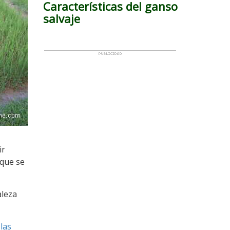
Características del ganso
salvaje
ir
 que se
aleza
 las