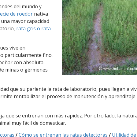
randes del mundo y
ecie de roedor
nativa
ta una mayor capacidad
ratorio,
rata gris o rata
ues vive en
to particularmente fino.
mpeñar con absoluta
n de minas o gérmenes
d que su pariente la rata de laboratorio, pues llegan a viv
ermite rentabilizar el proceso de manutención y aprendizaje
ja que se entrenan con más rapidez. Por otro lado, la natur
imal muy fácil de domesticar.
ectoras
/
Cómo se entrenan las ratas detectoras
/
Utilidad de