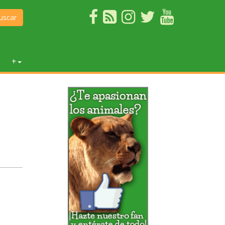
uscar
+