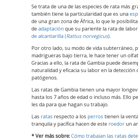
Se trata de una de las especies de rata más g
también tiene la particularidad que es una
esp
de una gran zona de África, lo que le posibili
de
adaptación
que su pariente la rata de labo
de alcantarilla (
Rattus norvegicus
)
.
Por otro lado, su modo de vida subterráneo, p
madrigueras bajo tierra, le hace tener un olfa
Gracias a ello, la rata de Gambia puede dese
naturalidad y eficacia su labor en la detecció
patógenos.
Las ratas de Gambia tienen una mayor longevida
hasta los 7 años de edad o incluso más. Ello p
les da para que hagan su trabajo.
Las
ratas
respecto a los
perros
tienen la venta
tranquila y pacífica hacen de este
roedor
un an
* Ver más sobre:
Cómo trabajan las ratas det