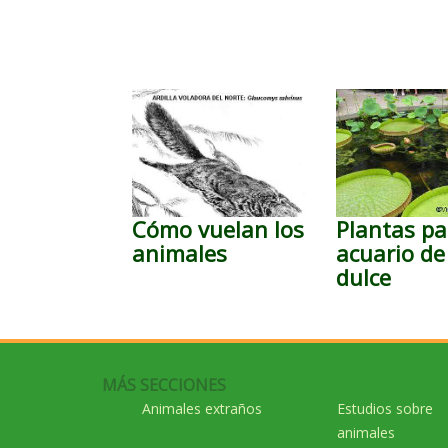
Cómo vuelan los
Plantas pa
animales
acuario d
dulce
MÁS SECCIONES
Animales extraños
Estudios sobre
animales