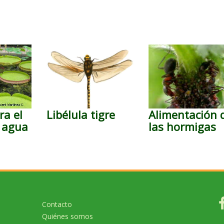
ra el
Libélula tigre
Alimentación 
e agua
las hormigas
Contacto
Quiénes somos