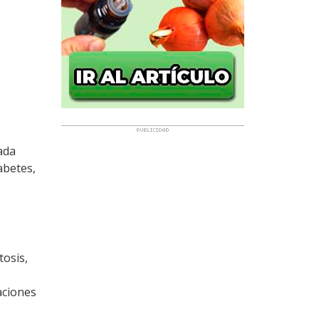
ada
abetes,
tosis,
raciones