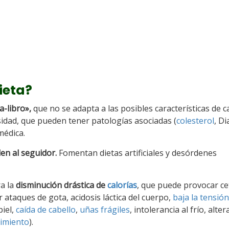
ieta?
a-libro»,
que no se adapta a las posibles características de c
dad, que pueden tener patologías asociadas (
colesterol
, Di
médica.
en al seguidor.
Fomentan dietas artificiales y desórdenes
ra la
disminución drástica de
calorías
, que puede provocar ce
taques de gota, acidosis láctica del cuerpo,
baja la tensión
piel,
caída de cabello
,
uñas frágiles
, intolerancia al frío, alte
imiento
).