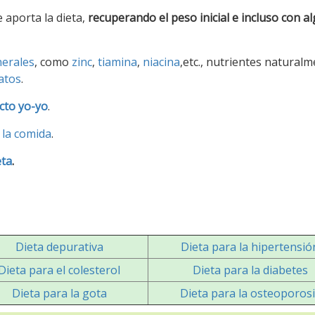
 aporta la dieta,
recuperando el peso inicial e incluso con a
nerales
, como
zinc
,
tiamina
,
niacina
,etc., nutrientes natural
atos
.
cto yo-yo
.
 la comida
.
eta
.
Dieta depurativa
Dieta para la hipertensió
Dieta para el colesterol
Dieta para la diabetes
Dieta para la gota
Dieta para la osteoporos