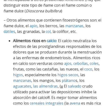
distinguir este tipo de ñame con el ñame común o
ñame dulce (
Dioscorea bulbifera
)
– Otros alimentos que contienen fitoestrógenos son: el
ñame dulce, el
apio
, los berros, las
manzanas
, los
dátiles
, las granadas, la
col
, la coliflor, etc.
Alimentos ricos en
calcio
: El calcio neutraliza los
efectos de las prostglandinas responsables de los
dolores que se producen durante la menstruación
a las enfermas de endometriosis.. Alimentos ricos
en calcio son verduras como
ajos,
cebollas
,
coles
,
frutas, como las castañas, las nueces, el
coco
, los
higos
, especialmente los
higos secos
, las
manzanas
, los mangos, los
plátano
s, los
aguacates
,
las almendras
, (¡¡¡ El
salvado
crudo
utilizado para activar las deposiciones inhibe la
absorción del calcio!!!. Es mejor tomar alimentos
como los
cereales integrales
(la
avena
es más rica