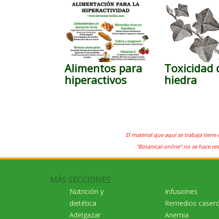
Alimentos para
Toxicidad 
hiperactivos
hiedra
El material que aquí se trabaja tiene 
"Botanical-online" no se hace re
MÁS SECCIONES
Nutrición y
Infusiones
dietética
Remedios caser
Adelgazar
Anemia