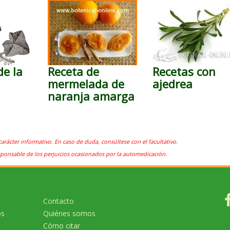
de la
Receta de
Recetas con
mermelada de
ajedrea
naranja amarga
carácter informativo. En caso de duda, consúltese con el facultativo.
sponsable de los perjuicios ocasionados por la automedicación.
Contacto
os
Quiénes somos
Cómo citar