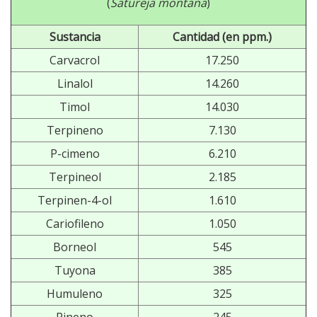
(
Satureja montana
)
Sustancia
Cantidad (en ppm.)
Carvacrol
17.250
Linalol
14.260
Timol
14.030
Terpineno
7.130
P-cimeno
6.210
Terpineol
2.185
Terpinen-4-ol
1.610
Cariofileno
1.050
Borneol
545
Tuyona
385
Humuleno
325