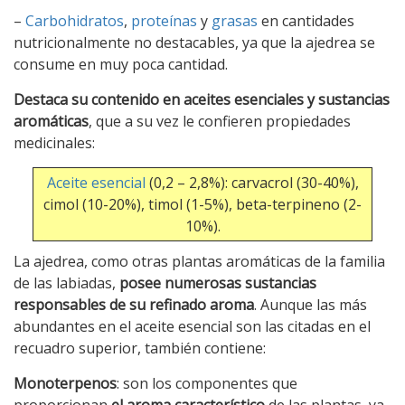
–
Carbohidratos
,
proteínas
y
grasas
en cantidades
nutricionalmente no destacables, ya que la ajedrea se
consume en muy poca cantidad.
Destaca su contenido en aceites esenciales y sustancias
aromáticas
, que a su vez le confieren propiedades
medicinales:
Aceite esencial
(0,2 – 2,8%): carvacrol (30-40%),
cimol (10-20%), timol (1-5%), beta-terpineno (2-
10%).
La ajedrea, como otras plantas aromáticas de la familia
de las labiadas,
posee numerosas sustancias
responsables de su refinado aroma
. Aunque las más
abundantes en el aceite esencial son las citadas en el
recuadro superior, también contiene:
Monoterpenos
: son los componentes que