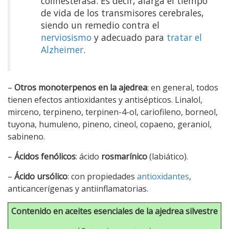
colinesterasa. Es decir, alarga el tiempo
de vida de los transmisores cerebrales,
siendo un remedio contra el
nerviosismo
y adecuado para
tratar el
Alzheimer
.
–
Otros monoterpenos en la ajedrea
: en general, todos
tienen efectos antioxidantes y antisépticos. Linalol,
mirceno, terpineno, terpinen-4-ol, cariofileno, borneol,
tuyona, humuleno, pineno, cineol, copaeno, geraniol,
sabineno.
–
Ácidos fenólicos
: ácido
rosmarínico
(labiático).
–
Ácido ursólico
: con propiedades
antioxidantes
,
anticancerígenas y antiinflamatorias.
Contenido en aceites esenciales de la ajedrea silvestre