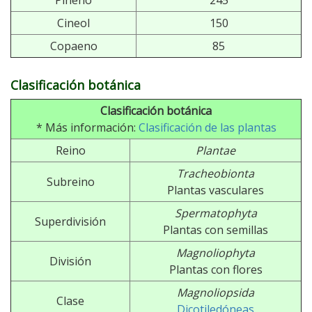
Pineno
245
Cineol
150
Copaeno
85
Clasificación botánica
Clasificación botánica
* Más información:
Clasificación de las plantas
Reino
Plantae
Tracheobionta
Subreino
Plantas vasculares
Spermatophyta
Superdivisión
Plantas con semillas
Magnoliophyta
División
Plantas con flores
Magnoliopsida
Clase
Dicotiledóneas