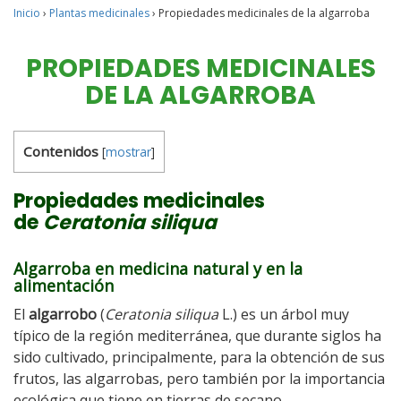
Inicio
›
Plantas medicinales
›
Propiedades medicinales de la algarroba
PROPIEDADES MEDICINALES
DE LA ALGARROBA
Contenidos
[
mostrar
]
Propiedades medicinales
de
Ceratonia si
liqua
Algarroba en medicina natural y en la
alimentación
El
algarrobo
(
Ceratonia siliqua
L.) es un árbol muy
típico de la región mediterránea, que durante siglos ha
sido cultivado, principalmente, para la obtención de sus
frutos, las algarrobas, pero también por la importancia
ecológica que tiene en tierras de secano.