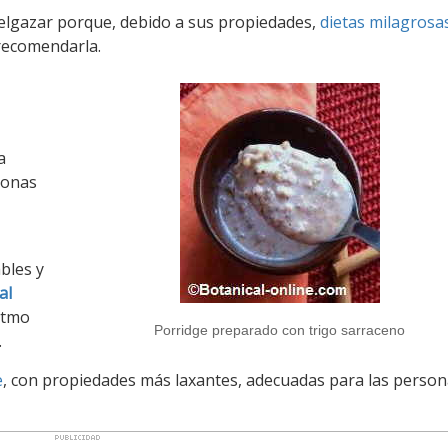
elgazar porque, debido a sus propiedades,
dietas milagrosa
ecomendarla.
a
sonas
bles y
al
ritmo
Porridge preparado con trigo sarraceno
.
e
, con propiedades más laxantes, adecuadas para las perso