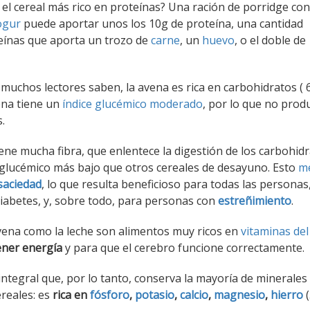
s el cereal más rico en proteínas? Una ración de porridge con
ogur
puede aportar unos los 10g de proteína, una cantidad
teínas que aporta un trozo de
carne
, un
huevo
, o el doble de
muchos lectores saben, la avena es rica en carbohidratos ( 
vena tiene un
índice glucémico moderado
, por lo que no prod
.
ene mucha fibra, que enlentece la digestión de los carbohidr
 glucémico más bajo que otros cereales de desayuno. Esto
me
saciedad
, lo que resulta beneficioso para todas las personas
iabetes, y, sobre todo, para personas con
estreñimiento
.
avena como la leche son alimentos muy ricos en
vitaminas de
ener energía
y para que el cerebro funcione correctamente.
 integral que, por lo tanto, conserva la mayoría de minerales
ereales: es
rica en
fósforo
,
potasio
,
calcio
,
magnesio
,
hierro