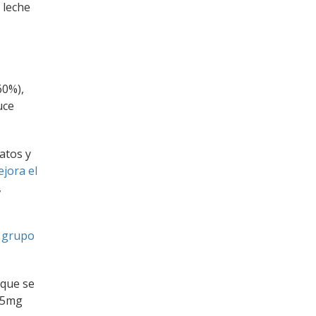
 leche
60%),
uce
atos y
jora el
,
l grupo
 que se
(5mg