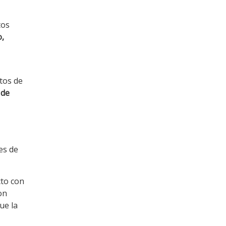
tos
o,
tos de
 de
es de
cto con
on
ue la