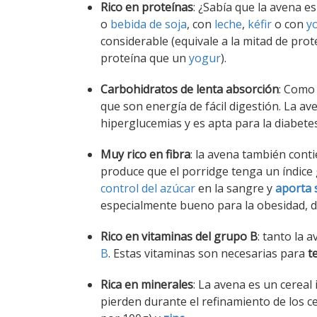
Rico en proteínas
: ¿Sabía que la avena e
o
bebida de soja
, con
leche
,
kéfir
o con
y
considerable (equivale a la mitad de pro
proteína que un
yogur
).
Carbohidratos de lenta absorción
: Como 
que son energía de fácil digestión. La a
hiperglucemias y es apta para la diabetes
Muy rico en fibra
: la avena también conti
produce que el porridge tenga un índice
control del azúcar
en la sangre y
aporta 
especialmente bueno para la obesidad, d
Rico en vitaminas del grupo B
: tanto la 
B
. Estas vitaminas son necesarias para
t
Rica en minerales
: La avena es un cereal
pierden durante el refinamiento de los c