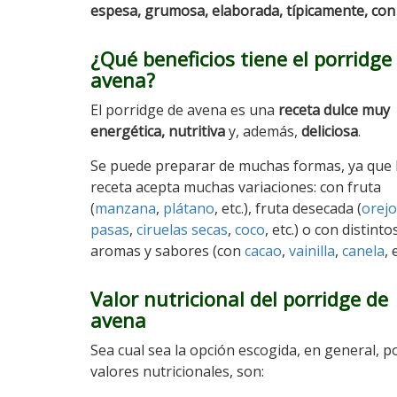
espesa, grumosa, elaborada, típicamente, co
¿Qué beneficios tiene el porridge
avena?
El porridge de avena es una
receta dulce muy
energética, nutritiva
y, además,
deliciosa
.
Se puede preparar de muchas formas, ya que 
receta acepta muchas variaciones: con fruta
(
manzana
,
plátano
, etc.), fruta desecada (
orej
pasas
,
ciruelas secas
,
coco
, etc.) o con distinto
aromas y sabores (con
cacao
,
vainilla
,
canela
, 
Valor nutricional del porridge de
avena
Sea cual sea la opción escogida, en general, p
valores nutricionales, son: