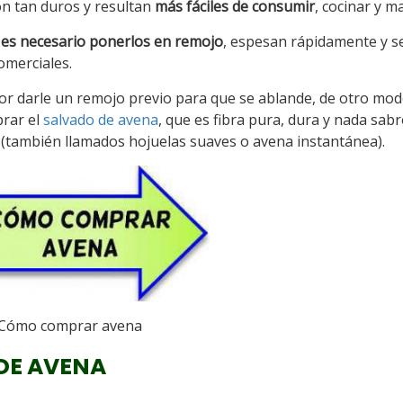
son tan duros y resultan
más fáciles de consumir
, cocinar y ma
o es necesario ponerlos en remojo
, espesan rápidamente y s
omerciales.
jor darle un remojo previo para que se ablande, de otro mod
rar el
salvado de avena
, que es fibra pura, dura y nada sabr
(también llamados hojuelas suaves o avena instantánea).
Cómo comprar avena
 DE AVENA