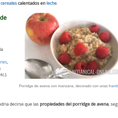
n
cereales
calentados en
leche
.
 de
la
ones
,
s
etc.).
Porridge de avena con manzana, decorado con unas
fram
odría decirse que las
propiedades del porridge de avena
, se