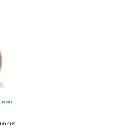
buesas
gún sus