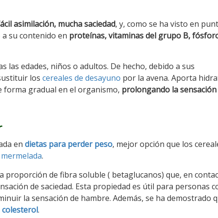
ácil asimilación, mucha saciedad
, y, como se ha visto en pun
o a su contenido en
proteínas, vitaminas del grupo B, fósfor
s las edades, niños o adultos. De hecho, debido a sus
ustituir los
cereales de desayuno
por la avena. Aporta hidra
e forma gradual en el organismo,
prolongando la sensación
r
uada en
dietas para perder peso
, mejor opción que los cereal
y mermelada
.
a proporción de fibra soluble ( betaglucanos) que, en conta
sación de saciedad. Esta propiedad es útil para personas c
isminuir la sensación de hambre. Además, se ha demostrado q
 colesterol
.