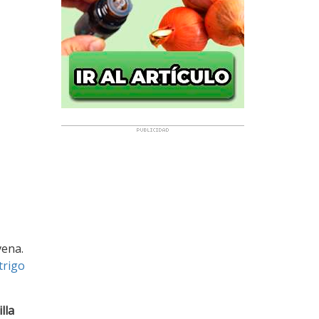
vena.
trigo
lla