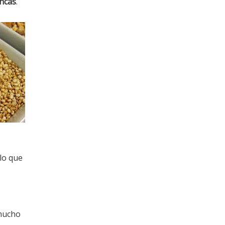
Incas
.
 lo que
 mucho