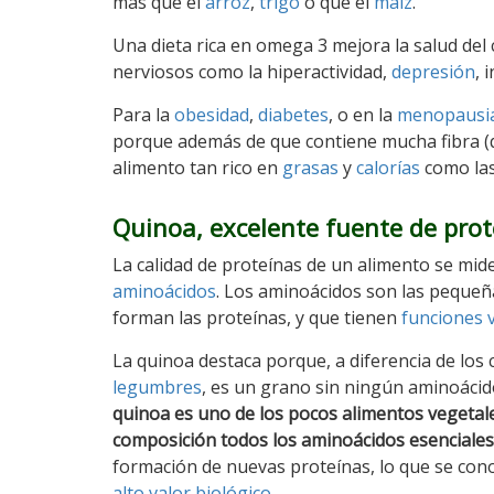
más que el
arroz
,
trigo
o que el
maíz
.
Una dieta rica en omega 3 mejora la salud del
nerviosos como la hiperactividad,
depresión
, 
Para la
obesidad
,
diabetes
, o en la
menopausi
porque además de que contiene mucha fibra (q
alimento tan rico en
grasas
y
calorías
como la
Quinoa, excelente fuente de prot
La calidad de proteínas de un alimento se mid
aminoácidos
. Los aminoácidos son las peque
forman las proteínas, y que tienen
funciones v
La quinoa destaca porque, a diferencia de los c
legumbres
, es un grano sin ningún aminoácido
quinoa es uno de los pocos alimentos vegetal
composición todos los aminoácidos esenciales
formación de nuevas proteínas, lo que se co
alto valor biológico
.