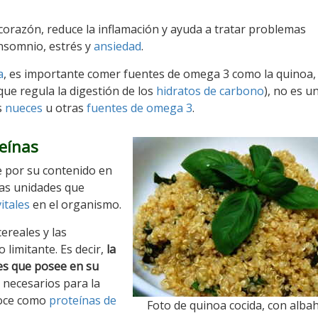
 corazón, reduce la inflamación y ayuda a tratar problemas
insomnio, estrés y
ansiedad
.
a
, es importante comer fuentes de omega 3 como la quinoa,
ue regula la digestión de los
hidratos de carbono
), no es u
s
nueces
u otras
fuentes de omega 3
.
eínas
e por su contenido en
ñas unidades que
itales
en el organismo.
ereales y las
 limitante. Es decir,
la
es que posee en su
necesarios para la
noce como
proteínas de
Foto de quinoa cocida, con albah