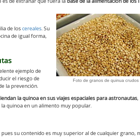
o es de extrañar que fuera la
base de la alimentación de los 
lia de los
cereales
. Su
cina de igual forma,
utas
celente ejemplo de
ucir el riesgo de
Foto de granos de quinua crudos
e la prevención.
iendan la quinoa en sus viajes espaciales para astronautas
,
r la quinoa en un alimento muy popular.
, pues su contenido es muy superior al de cualquier grano,