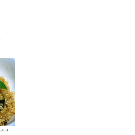
n
aca.