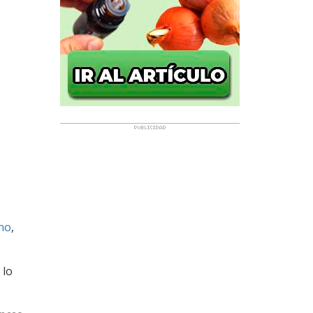
no
,
 lo