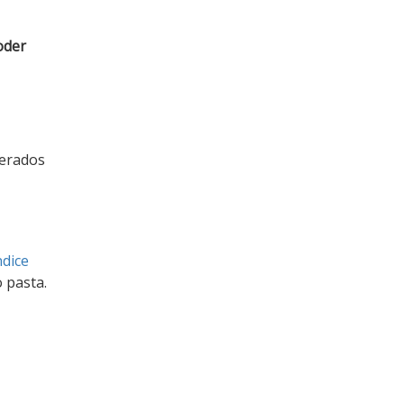
oder
perados
ndice
 pasta.