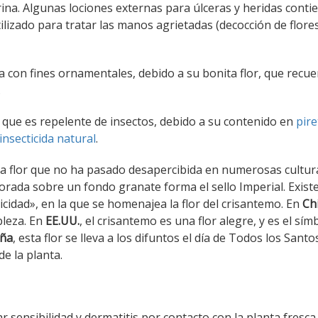
erina. Algunas lociones externas para úlceras y heridas conti
ilizado para tratar las manos agrietadas (decocción de flore
iza con fines ornamentales, debido a su bonita flor, que recue
.
or que es repelente de insectos, debido a su contenido en
pire
insecticida natural
.
osa flor que no ha pasado desapercibida en numerosas cultur
dorada sobre un fondo granate forma el sello Imperial. Exist
licidad», en la que se homenajea la flor del crisantemo. En
Ch
bleza. En
EE.UU.
, el crisantemo es una flor alegre, y es el sím
ña
, esta flor se lleva a los difuntos el día de Todos los Santo
de la planta.
r sensibilidad y dermatitis por contacto con la planta fresca.