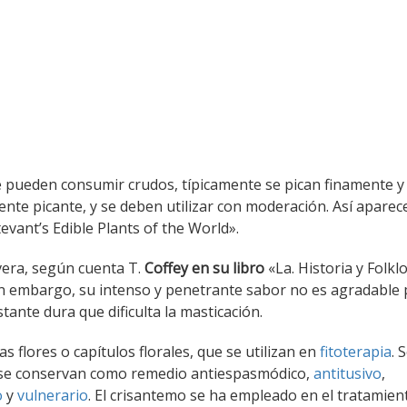
se pueden consumir crudos, típicamente se pican finamente y
nte picante, y se deben utilizar con moderación. Así aparec
evant’s Edible Plants of the World».
avera, según cuenta T.
Coffey en su libro
«La. Historia y Folkl
Sin embargo, su intenso y penetrante sabor no es agradable 
tante dura que dificulta la masticación.
as flores o capítulos florales, que se utilizan en
fitoterapia
. 
y se conservan como remedio antiespasmódico,
antitusivo
,
o
y
vulnerario
. El crisantemo se ha empleado en el tratamien