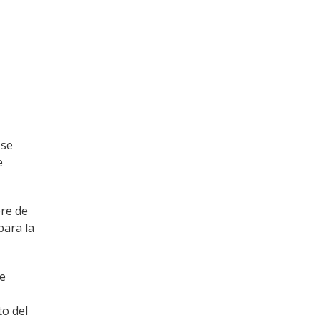
 se
e
ore de
para la
Se
to del