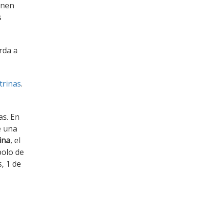
enen
s
rda a
trinas
.
as. En
e una
ina
, el
bolo de
s, 1 de