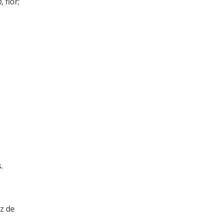
n
, flor;
.
az de