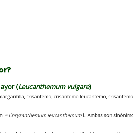
or?
ayor (
Leucanthemum vulgare
)
margaritilla, crisantemo, crisantemo leucantemo, crisantemo
m.
= Chrysanthemum leucanthemum
L. Ambas son sinónim