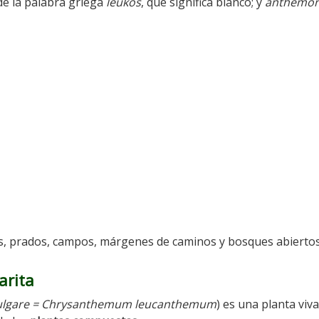
de la palabra griega
leukos
, que significa blanco; y
anthemo
cos, prados, campos, márgenes de caminos y bosques abiertos
arita
lgare = Chrysanthemum leucanthemum
) es una planta viv