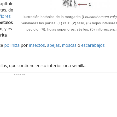
capítulo
tas, de
flores
Ilustración botánica de la margarita (
Leucanthemum vulg
pétalos
.
Señaladas las partes: (
1
) raíz, (
2
) tallo, (
3
) hojas inferiore
co
, y es
pecíolo, (
4
), hojas superiores, sésiles, (
5
) inflorescenci
ita.
se
poliniza
por
insectos
,
abejas
,
moscas
o
escarabajos
.
llas, que contiene en su interior una semilla.