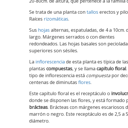
20-80cm. de altura, que pertenece a la familia 
Se trata de una planta con
tallos
erectos y pilo
Raíces
rizomáticas
.
Sus
hojas
alternas, espatuladas, de 4 a 10cm. 
largo. Márgenes serrados o con dientes
redondeados. Las hojas basales son pecioladas
superiores son sésiles.
La
inflorescencia
de esta planta es típica de la
plantas
compuestas
, y se llama
capítulo floral
.
tipo de inflorescencia está
compuesta
por dec
centenas de diminutas
flores
.
Este capítulo floral es el receptáculo o
involuc
donde se disponen las flores, y está formado 
brácteas
. Brácteas con márgenes escariosos d
marrón o negro. Este receptáculo es de 2,5 a 
diámetro.