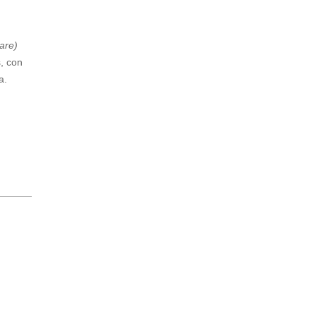
are)
s, con
a.