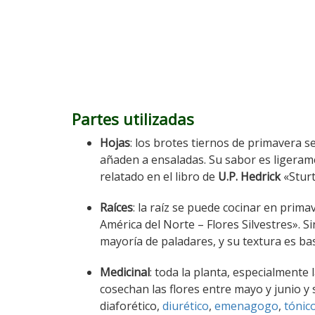
Partes utilizadas
Hojas
: los brotes tiernos de primavera 
añaden a ensaladas. Su sabor es ligerame
relatado en el libro de
U.P. Hedrick
«Sturt
Raíces
: la raíz se puede cocinar en prim
América del Norte – Flores Silvestres». 
mayoría de paladares, y su textura es bas
Medicinal
: toda la planta, especialmente l
cosechan las flores entre mayo y junio 
diaforético,
diurético
,
emenagogo
,
tónic