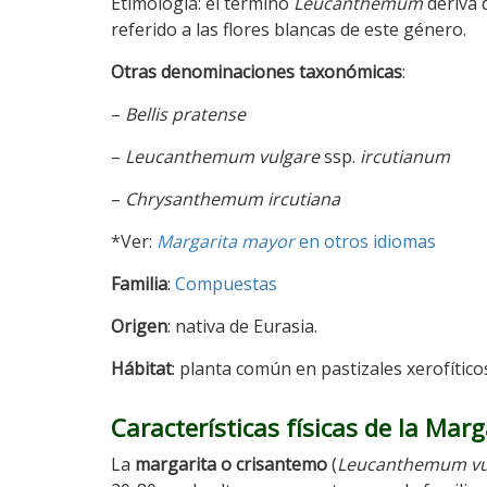
Etimología: el término
Leucanthemum
deriva 
referido a las flores blancas de este género.
Otras denominaciones taxonómicas
:
–
Bellis pratense
–
Leucanthemum vulgare
ssp.
ircutianum
–
Chrysanthemum ircutiana
*Ver:
Margarita mayor
en otros idiomas
Familia
:
Compuestas
Origen
: nativa de Eurasia.
Hábitat
: planta común en pastizales xerofíti
Características físicas de la Marg
La
margarita o crisantemo
(
Leucanthemum vu