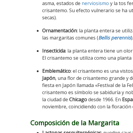
asma, estados de
nerviosismo
y la tos f
crisantemo. Su efecto vulnerario se ha ut
secas).
Ornamentación
: la planta entera se util
las margaritas comunes (
Bellis perennis
)
Insecticida
: la planta entera tiene un ol
El crisantemo se utiliza como una planta
Emblemático
: el crisantemo es una vist
Japón
, una flor de crisantemo grande y 
fiesta en Japón llamada «Festival de la Fe
crisantemo es símbolo se sabiduría y no
la ciudad de
Chicago
desde 1966. En
Espa
noviembre, coincidiendo con la floración 
Composición de la Margarita
Lactonas sesquiterpénicas
: pueden causa