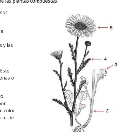
de las
plantas compuestas
.
sos.
de
 y las
s
 Este
enas o
ro
por
e color
5cm. de