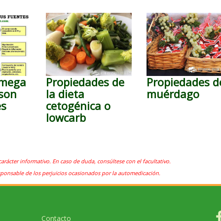
omega
Propiedades de
Propiedades d
 son
la dieta
muérdago
es
cetogénica o
lowcarb
carácter informativo. En caso de duda, consúltese con el facultativo.
sponsable de los perjuicios ocasionados por la automedicación.
Contacto