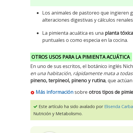
Los animales de pastoreo que ingieren g
alteraciones digestivas y cálculos renales
La pimienta acuática es una
planta tóxica
puntuales o como especia en la cocina.
OTROS USOS PARA LA PIMIENTA ACUÁTICA
En uno de sus escritos, el botánico inglés Nic
en una habitación, rápidamente mata a todas 
pineno, terpineol, pineno y rutina
, que actúa
Más información
sobre
otros tipos de pimi
Este artículo ha sido avalado por
Elisenda Carba
Nutrición y Metabolismo.