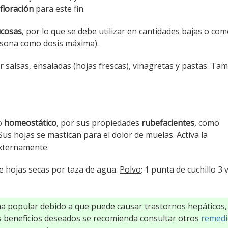
 floración
para este fin.
ucosas
, por lo que se debe utilizar en cantidades bajas o co
rsona como dosis máxima).
salsas, ensaladas (hojas frescas), vinagretas y pastas. Ta
mo
homeostático
, por sus propiedades
rubefacientes
, como
us hojas se mastican para el dolor de muelas. Activa la
externamente.
de hojas secas por taza de agua.
Polvo
: 1 punta de cuchillo 3 
na popular debido a que puede causar trastornos hepáticos,
los beneficios deseados se recomienda consultar otros
remedi