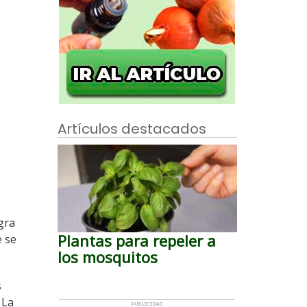
Artículos destacados
gra
Plantas para repeler a
e se
los mosquitos
s
 La