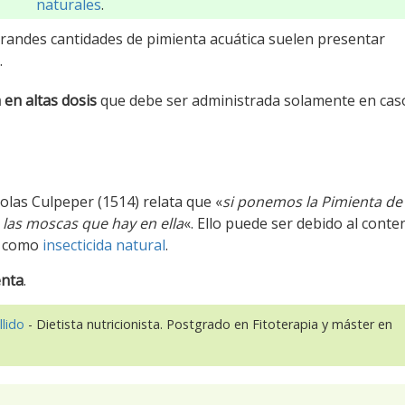
naturales
.
randes cantidades de pimienta acuática suelen presentar
.
 en altas dosis
que debe ser administrada solamente en cas
holas Culpeper (1514) relata que «
si ponemos la Pimienta de
las moscas que hay en ella
«. Ello puede ser debido al conte
n como
insecticida natural
.
enta
.
llido
- Dietista nutricionista. Postgrado en Fitoterapia y máster en