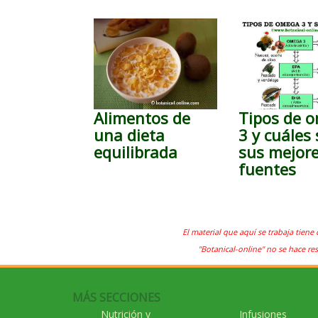
Alimentos de
Tipos de 
una dieta
3 y cuáles
equilibrada
sus mejor
fuentes
El material que aquí se trabaja tiene 
"Botanical-online" no se hace re
MÁS SECCIONES
Nutrición y
Infusiones