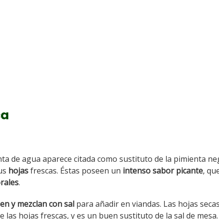
ca
enta de agua aparece citada como sustituto de la pimienta ne
sus
hojas
frescas. Éstas poseen un
intenso sabor picante
, qu
rales
.
len y mezclan con sal
para añadir en viandas. Las hojas seca
las hojas frescas, y es un buen sustituto de la sal de mesa.