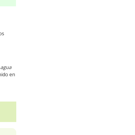
os
 agua
nido en