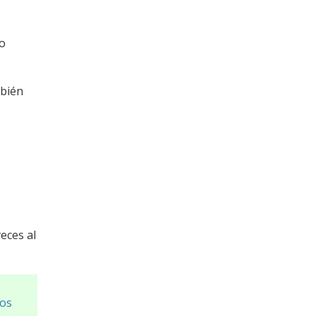
mo
mbién
veces al
os