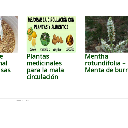
e
Plantas
Mentha
mal
medicinales
rotundifolia –
asas
para la mala
Menta de bur
circulación