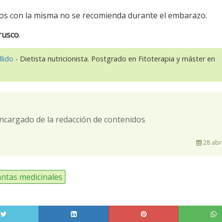
dios con la misma no se recomienda durante el embarazo.
rusco
.
llido
- Dietista nutricionista. Postgrado en Fitoterapia y máster en
ncargado de la redacción de contenidos
28 abri
antas medicinales