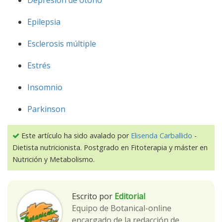
Depresión de otoño
Epilepsia
Esclerosis múltiple
Estrés
Insomnio
Parkinson
Este artículo ha sido avalado por
Elisenda Carballido
-
Dietista nutricionista. Postgrado en Fitoterapia y máster en
Nutrición y Metabolismo.
Escrito por
Editorial
Equipo de Botanical-online
encargado de la redacción de