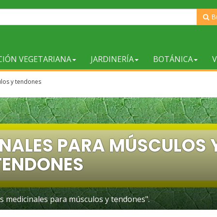
B
CIÓN VEGETARIANA
JARDINERÍA
BOTÁNICA
V
ulos y tendones
INALES PARA MÚSCULOS 
TENDONES
as medicinales para músculos y tendones".