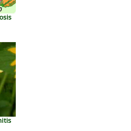
osis
itis