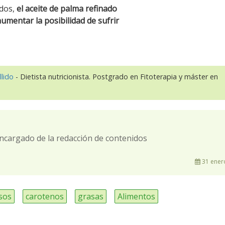
ados,
el aceite de palma refinado
umentar la posibilidad de sufrir
llido
- Dietista nutricionista. Postgrado en Fitoterapia y máster en
ncargado de la redacción de contenidos
31 ener
sos
carotenos
grasas
Alimentos