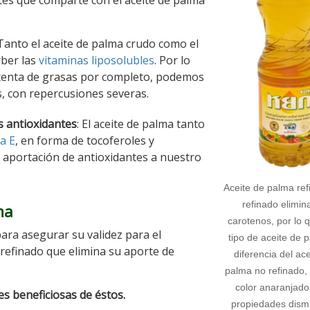
es que comparte con el aceite de palma
 Tanto el aceite de palma crudo como el
rber las
vitaminas liposolubles
. Por lo
exenta de grasas por completo, podemos
s, con repercusiones severas.
s antioxidantes
: El aceite de palma tanto
a E
, en forma de tocoferoles y
la aportación de antioxidantes a nuestro
Aceite de palma ref
refinado elimin
ma
carotenos, por lo 
ara asegurar su validez para el
tipo de aceite de 
efinado que elimina su aporte de
diferencia del ac
palma no refinado, 
color anaranjado
s beneficiosas de éstos.
propiedades dism