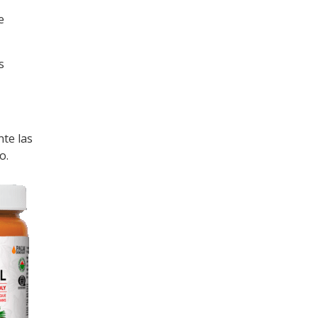
e
s
nte las
o.