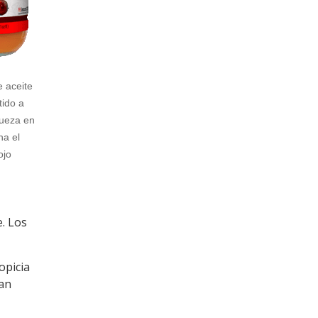
e aceite
ido a
queza en
na el
ojo
e. Los
opicia
tan