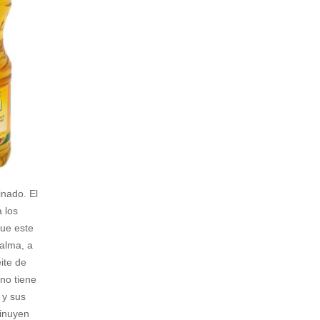
inado. El
a los
que este
palma, a
eite de
no tiene
 y sus
inuyen