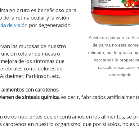
palma en bruto es beneficioso para
e la retina ocular y la visión
da de visión
por degeneración
Aceite de palma rojo. Est
de palma no esta somet
ervan las mucosas de nuestro
refinado, por lo que su ri
función celular de nuestro
carotenos le proporcio
a mejora de los síntomas que
característico color r
cerebrales como dolores de
anaranjado.
Alzheimer, Parkinson, etc.
 alimentos con carotenos
ienen de síntesis química
, es decir, fabricados artificialment
n otros nutrientes que encontramos en los alimentos, se pr
s carotenos en nuestro organismo, que por sí solos, no es 