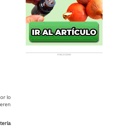
Por lo
ieren
tería
.