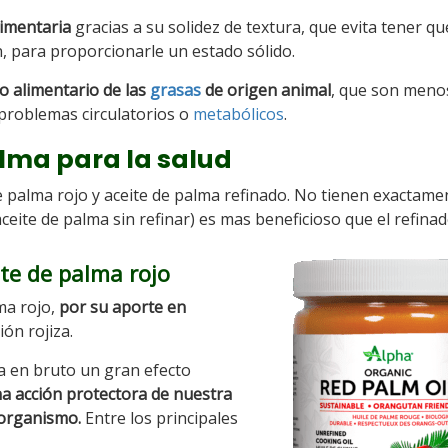
limentaria
gracias a su solidez de textura, que evita tener qu
, para proporcionarle un estado sólido.
o alimentario de las
grasas
de origen animal
, que son meno
roblemas circulatorios o
metabólicos
.
alma para la salud
de palma rojo y aceite de palma refinado. No tienen exactame
ceite de palma sin refinar) es mas beneficioso que el refinad
ite de palma rojo
lma rojo,
por su aporte en
ón rojiza.
a en bruto un gran efecto
a acción protectora de nuestra
o organismo.
Entre los principales