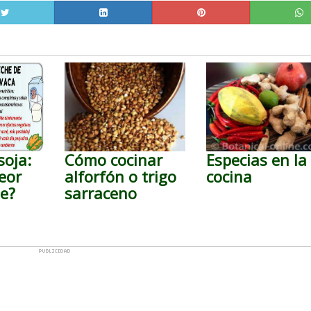
soja:
Cómo cocinar
Especias en la
eor
alforfón o trigo
cocina
he?
sarraceno